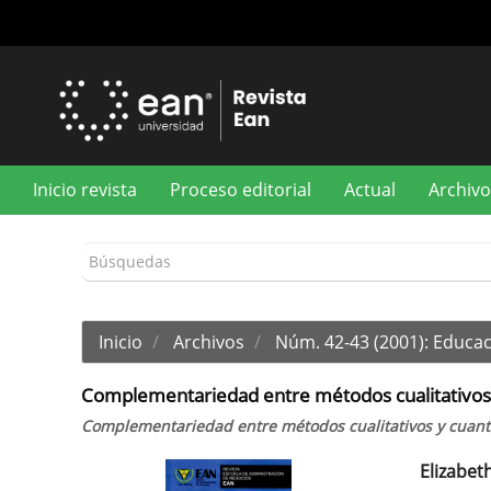
Navegación
principal
Contenido
principal
Barra
lateral
Inicio revista
Proceso editorial
Actual
Archivo
Inicio
Archivos
Núm. 42-43 (2001): Educac
Complementariedad entre métodos cualitativos 
Complementariedad entre métodos cualitativos y cuanti
Elizabeth