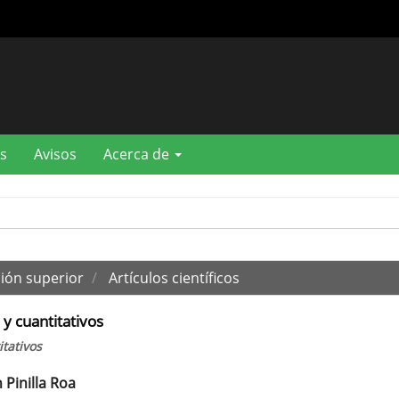
s
Avisos
Acerca de
ión superior
Artículos científicos
y cuantitativos
tativos
 Pinilla Roa