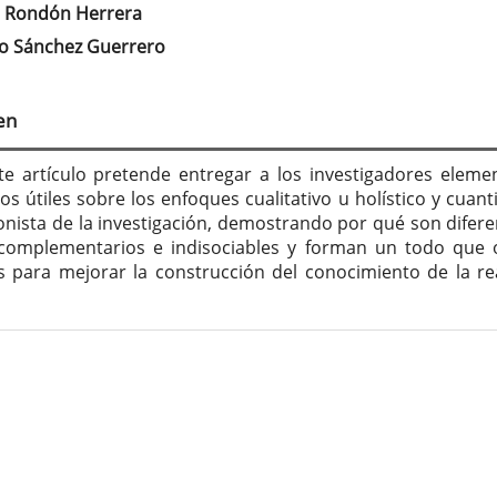
tenido
o Rondón Herrera
cipal
ro Sánchez Guerrero
culo
en
te artículo pretende entregar a los investigadores eleme
s útiles sobre los enfoques cualitativo u holístico y cuanti
onista de la investigación, demostrando por qué son difere
complementarios e indisociables y forman un todo que 
 para mejorar la construcción del conocimiento de la re
lles
culo