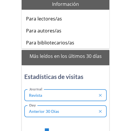
Información
Para lectores/as
Para autores/as
Para bibliotecarios/as
mas_vistos
Más leídos en los últimos 30 días