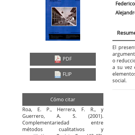
Barra
Con
Federic
lateral
prin
Alejand
del
del
artículo
artí
Resum
El presen
argumento
PDF
o reducci
a su vez 
elementos
FLIP
social.
Cómo citar
Deta
Roa, E. P., Herrera, F. R., y
del
Guerrero, A. S. (2001).
artí
Complementariedad entre
métodos cualitativos y