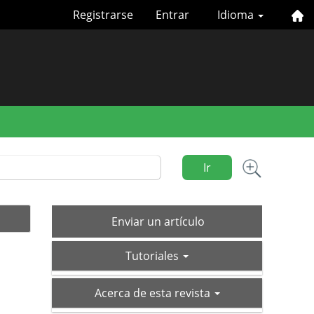
Registrarse
Entrar
Idioma
Ir
Enviar
Enviar un artículo
un
tutoriales
artículo
Tutoriales
acerca-
Acerca de esta revista
de