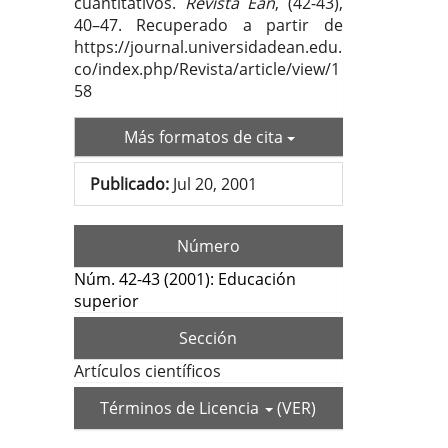
cuantitativos.
Revista Ean
, (42-43),
40–47. Recuperado a partir de
https://journal.universidadean.edu.
co/index.php/Revista/article/view/1
58
Más formatos de cita
Publicado:
Jul 20, 2001
Número
Núm. 42-43 (2001): Educación
superior
Sección
Artículos científicos
Términos de Licencia
(VER)