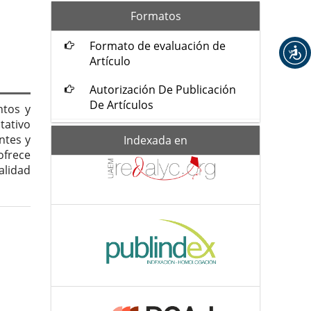
formatos
Formatos
Formato de evaluación de
Artículo
Autorización De Publicación
De Artículos
ntos y
tativo
Indexada-
ntes y
Indexada en
de
ofrece
alidad