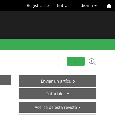
Registrarse
Entrar
Idioma
Ir
Enviar
Enviar un artículo
un
tutoriales
artículo
Tutoriales
acerca-
Acerca de esta revista
de