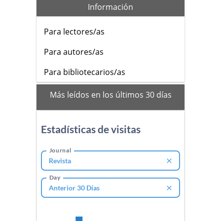
Información
Para lectores/as
Para autores/as
Para bibliotecarios/as
mas_vistos
Más leídos en los últimos 30 días