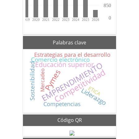
Palabras clave
Estrategias para el desarrollo
Comercio electrónico
EMPRENDIMIENTO
Educación superior
Sostenibilidad
Competitividad
Pymes
Mercadeo
ETICA
Liderazgo
Competencias
Código QR