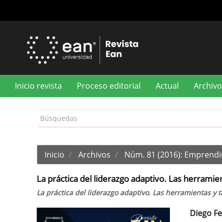
Navegación
principal
Contenido
principal
Barra
lateral
Inicio revista
Proceso editorial
Actual
Archivo
Inicio
Archivos
Núm. 81 (2016): Emprend
La práctica del liderazgo adaptivo. Las herramie
La práctica del liderazgo adaptivo. Las herramientas y
Diego F