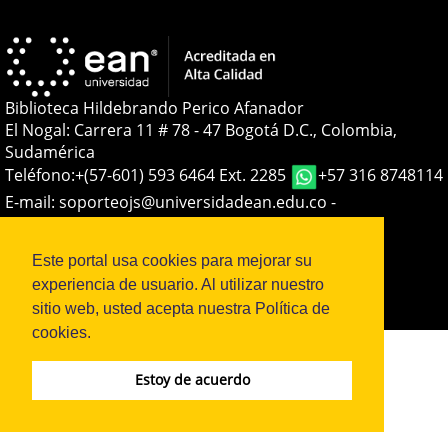
Biblioteca Hildebrando Perico Afanador
El Nogal: Carrera 11 # 78 - 47 Bogotá D.C., Colombia,
Sudamérica
Teléfono:
+(57-601) 593 6464 Ext. 2285
+57 316 8748114
E-mail:
soporteojs@universidadean.edu.co
-
biblioteca@universidadean.edu.co
Este portal usa cookies para mejorar su
Sistema OJS - Metabiblioteca |
experiencia de usuario. Al utilizar nuestro
sitio web, usted acepta nuestra Política de
cookies.
Estoy de acuerdo