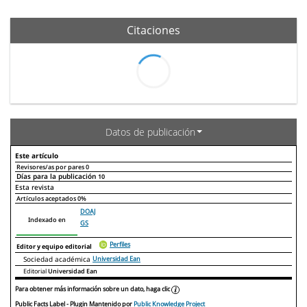
Citaciones
Datos de publicación
Este artículo
Revisores/as por pares
0
Días para la publicación
10
Declaraciones de autoría
Este artículo
Otros artículos
Esta revista
Artículos aceptados
0%
DOAJ
Indexado en
GS
Perfiles
Editor y equipo editorial
Sociedad académica
Universidad Ean
Editorial
Universidad Ean
Para obtener más información sobre un dato, haga clic
Public Facts Label
- Plugin Mantenido por
Public Knowledge Project