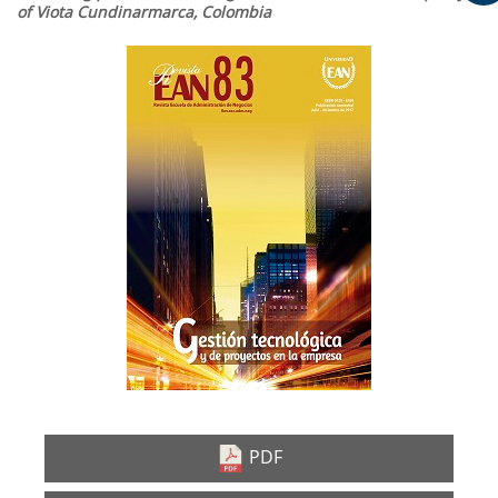
of Viota Cundinarmarca, Colombia
Barra
lateral
del
artículo
PDF