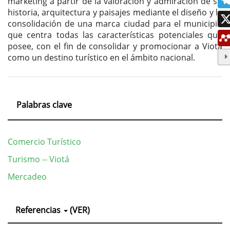
marketing a partir de la valoración y admiración de su
historia, arquitectura y paisajes mediante el diseño y la
consolidación de una marca ciudad para el municipio
que centra todas las características potenciales que
posee, con el fin de consolidar y promocionar a Viotá
como un destino turístico en el ámbito nacional.
Palabras clave
Comercio Turístico
Turismo -- Viotá
Mercadeo
Detalles
Referencias
(VER)
del