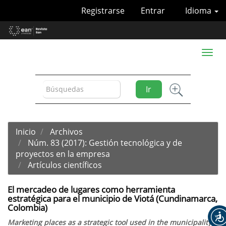
Navegación
Registrarse
Entrar
Idioma
principal
Contenido
principal
Barra
Toggl
lateral
naviga
Ir
Inicio
Archivos
Núm. 83 (2017): Gestión tecnológica y de
proyectos en la empresa
Artículos científicos
El mercadeo de lugares como herramienta
estratégica para el municipio de Viotá (Cundinamarca,
Colombia)
Marketing places as a strategic tool used in the municipality