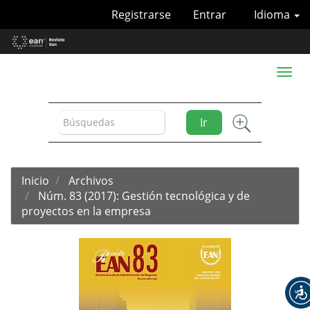
Navegación
Registrarse
Entrar
Idioma
principal
Contenido
principal
Barra
Toggl
lateral
naviga
Ir
Inicio
Archivos
Núm. 83 (2017): Gestión tecnológica y de
proyectos en la empresa