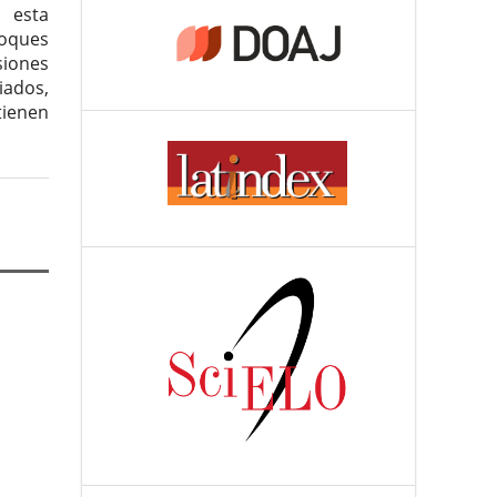
 esta
foques
iones
iados,
tienen