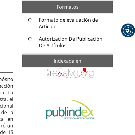
formatos
Formatos
Formato de evaluación de
Artículo
Autorización De Publicación
De Artículos
Indexada-
Indexada en
de
ósito
ección
a. La
ta, el
cional
 de la
ta en
oró un
 de 15