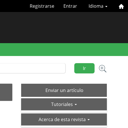
Registrarse
Entrar
Idioma
Ir
Enviar
Enviar un artículo
un
tutoriales
artículo
Tutoriales
acerca-
Acerca de esta revista
de