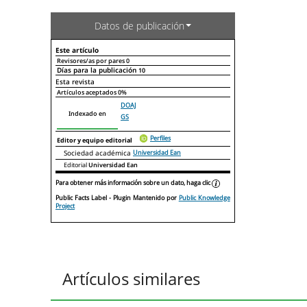
Datos de publicación
Este artículo
Revisores/as por pares
0
Días para la publicación
10
Declaraciones de autoría
Este artículo
Otros artículos
Esta revista
Artículos aceptados
0%
DOAJ
Indexado en
GS
Perfiles
Editor y equipo editorial
Sociedad académica
Universidad Ean
Editorial
Universidad Ean
Para obtener más información sobre un dato, haga clic
Public Facts Label
- Plugin Mantenido por
Public Knowledge
Project
Artículos similares