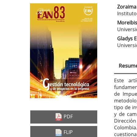
Zoraima
Barra
Con
Institut
lateral
prin
Moreibis
Universi
del
del
Gladys E
artículo
artí
Universi
Resum
Este art
fundament
de Impue
metodologí
tipo de i
y de cam
PDF
Direcció
Colombia.
FLIP
cuestiona