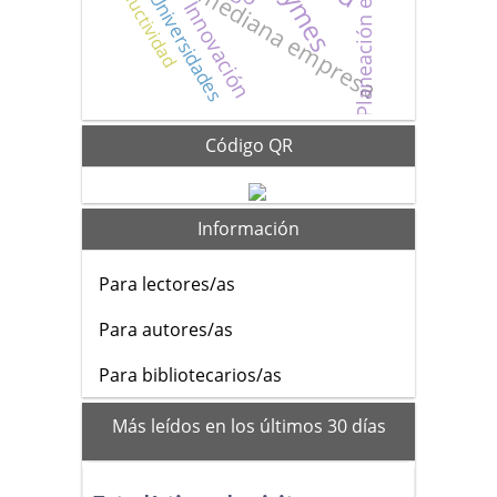
Planeación estratégica
Pequeña y mediana empresa
Productividad
Pymes
Universidades
Innovación
Código QR
Información
Para lectores/as
Para autores/as
Para bibliotecarios/as
mas_vistos
Más leídos en los últimos 30 días