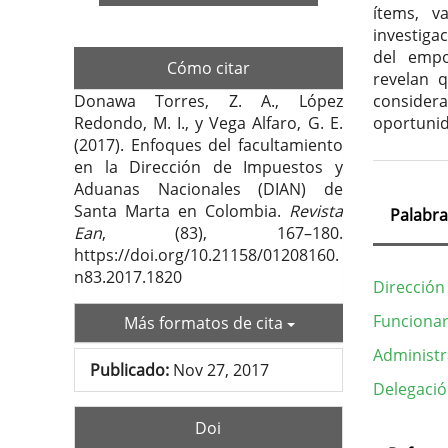
ítems, v
investiga
del empo
Cómo citar
revelan 
considera
Donawa Torres, Z. A., López
oportunid
Redondo, M. I., y Vega Alfaro, G. E.
(2017). Enfoques del facultamiento
en la Dirección de Impuestos y
Aduanas Nacionales (DIAN) de
Santa Marta en Colombia.
Revista
Palabra
Ean
, (83), 167–180.
https://doi.org/10.21158/01208160.
n83.2017.1820
Dirección
Funcionar
Más formatos de cita
Administr
Publicado:
Nov 27, 2017
Delegació
Doi
Deta