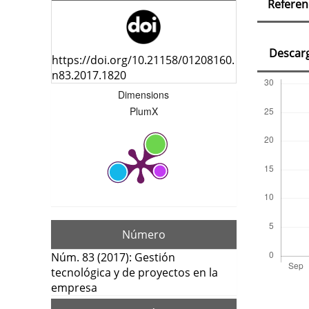
Referen
del
artí
Descar
https://doi.org/10.21158/01208160.
n83.2017.1820
Dimensions
PlumX
Número
Núm. 83 (2017): Gestión
tecnológica y de proyectos en la
empresa