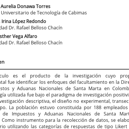
 Aurelia Donawa Torres
tenido
o Universitario de Tecnología de Cabimas
cipal
 Irina López Redondo
dad Dr. Rafael Belloso Chacín
sther Vega Alfaro
culo
dad Dr. Rafael Belloso Chacín
en
ículo es el producto de la investigación cuyo prop
al fue identificar los enfoques del facultamiento en la Dir
stos y Aduanas Nacionales de Santa Marta en Colombi
a utilizada fue bajo el paradigma de investigación positivis
nvestigación descriptiva, el diseño no experimental, transec
po. La población estuvo constituida por 188 empleados
n de Impuestos y Aduanas Nacionales de Santa Mar
 Como instrumento para la recolección de datos, se elab
rio utilizando las categorías de respuestas de tipo Likert