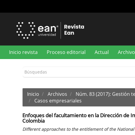
Navegación
principal
Contenido
principal
Barra
lateral
Inicio revista
Proceso editorial
Actual
Archivo
Inicio
Archivos
Núm. 83 (2017): Gestión t
Casos empresariales
Enfoques del facultamiento en la Dirección de 
Colombia
Different approaches to the entitlement of the Nationa