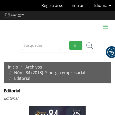
Navegación
Registrarse
Entrar
Idioma
principal
Contenido
principal
Barra
Toggl
lateral
naviga
Ir
Inicio
Archivos
Núm. 84 (2018): Sinergia empresarial
Editorial
Editorial
Editorial
Barra