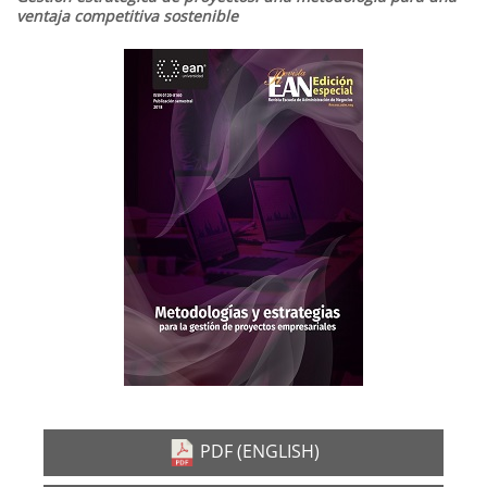
ventaja competitiva sostenible
Barra
lateral
del
artículo
PDF (ENGLISH)