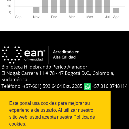
Biblioteca Hildebrando Perico Afanador
El Nogal: Carrera 11 # 78 - 47 Bogotá D.C., Colombia,
Sudamérica
Teléfono:
+(57-601) 593 6464 Ext. 2285
+57 316 8748114
E-mail:
soporteojs@universidadean.edu.co
-
biblioteca@universidadean.edu.co
Este portal usa cookies para mejorar su
experiencia de usuario. Al utilizar nuestro
sitio web, usted acepta nuestra Política de
Sistema OJS - Metabiblioteca |
cookies.