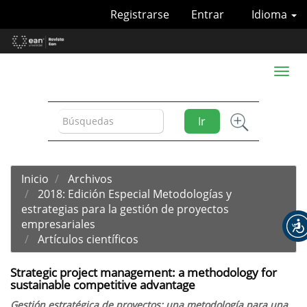
Navegación
Registrarse
Entrar
Idioma
principal
Contenido
principal
Barra
Toggl
lateral
naviga
Ir
Inicio
Archivos
2018: Edición Especial Metodologías y
estrategias para la gestión de proyectos
empresariales
Artículos científicos
Strategic project management: a methodology for
sustainable competitive advantage
Gestión estratégica de proyectos: una metodología para una