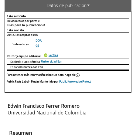
Datos de publicación
Este artículo
Revisores/as por pares
0
Días para la publicación
0
Declaraciones de autoría
Este artículo
Otros artículos
Esta revista
Artículos aceptados
0%
DOAJ
Indexado en
GS
Perfiles
Editor y equipo editorial
Sociedad académica
Universidad Ean
Editorial
Universidad Ean
Para obtener más información sobre un dato, haga clic
Public Facts Label
- Plugin Mantenido por
Public Knowledge Project
Edwin Francisco Ferrer Romero
Contenido
Universidad Nacional de Colombia
principal
del
Resumen