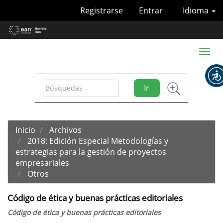
Navegación
Registrarse
Entrar
Idioma
principal
Contenido
principal
Barra
Toggl
lateral
naviga
Ir
Inicio
Archivos
2018: Edición Especial Metodologías y
estrategias para la gestión de proyectos
empresariales
Otros
Código de ética y buenas prácticas editoriales
Código de ética y buenas prácticas editoriales