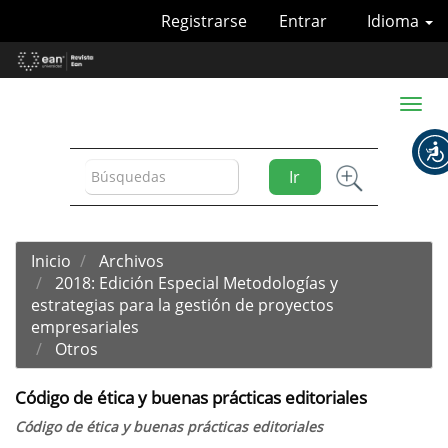
Navegación
Registrarse
Entrar
Idioma
principal
Contenido
principal
Barra
Toggl
lateral
naviga
Ir
Inicio
Archivos
2018: Edición Especial Metodologías y
estrategias para la gestión de proyectos
empresariales
Otros
Código de ética y buenas prácticas editoriales
Código de ética y buenas prácticas editoriales