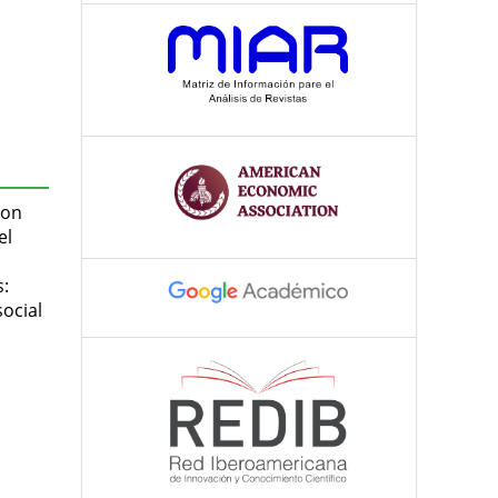
con
el
s:
social