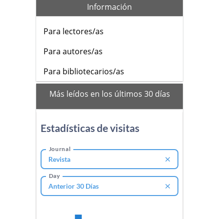
Información
Para lectores/as
Para autores/as
Para bibliotecarios/as
mas_vistos
Más leídos en los últimos 30 días