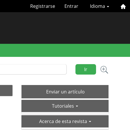
Registrarse
Entrar
Idioma
Ir
Enviar
Enviar un artículo
un
tutoriales
artículo
Tutoriales
acerca-
Acerca de esta revista
de