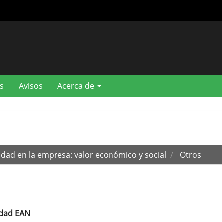
s
Avisos
Acerca de
lidad en la empresa: valor económico y social
Otros
idad EAN