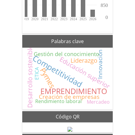
Palabras clave
Desarrollo sostenible
Innovación
Gestión del conocimiento
Competitividad
Educación superior
Liderazgo
Pymes
ETICA
EMPRENDIMIENTO
Creación de empresas
Rendimiento laboral
Mercadeo
Código QR