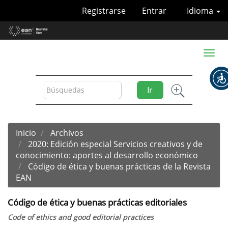
Navegación
Registrarse
Entrar
Idioma
principal
Contenido
principal
Barra
Toggl
lateral
naviga
Ir
Inicio
Archivos
2020: Edición especial Servicios creativos y de
conocimiento: aportes al desarrollo económico
Código de ética y buenas prácticas de la Revista
EAN
Código de ética y buenas prácticas editoriales
Code of ethics and good editorial practices