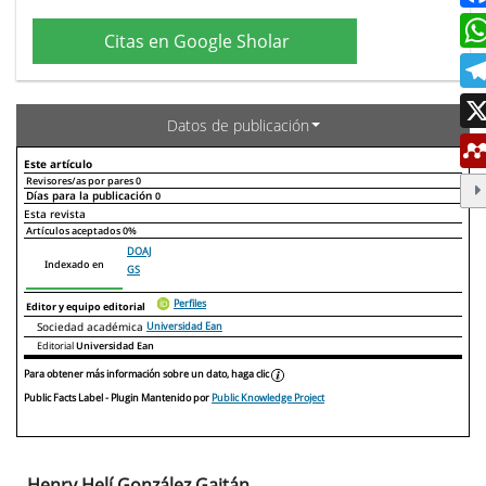
Citas en Google Sholar
Datos de publicación
Este artículo
Revisores/as por pares
0
Días para la publicación
0
Declaraciones de autoría
Este artículo
Otros artículos
Esta revista
Artículos aceptados
0%
DOAJ
Indexado en
GS
Perfiles
Editor y equipo editorial
Sociedad académica
Universidad Ean
Editorial
Universidad Ean
Para obtener más información sobre un dato, haga clic
Public Facts Label
- Plugin Mantenido por
Public Knowledge Project
Henry Helí González Gaitán