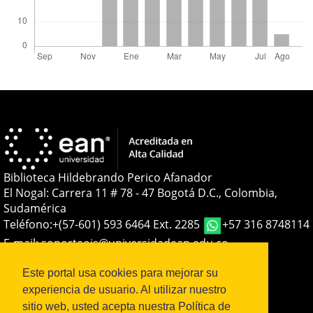
Biblioteca Hildebrando Perico Afanador
El Nogal: Carrera 11 # 78 - 47 Bogotá D.C., Colombia,
Sudamérica
Teléfono:
+(57-601) 593 6464 Ext. 2285
+57 316 8748114
E-mail:
soporteojs@universidadean.edu.co
-
biblioteca@universidadean.edu.co
Este portal usa cookies para mejorar su
experiencia de usuario. Al utilizar nuestro
Sistema OJS - Metabiblioteca |
sitio web, usted acepta nuestra Política de