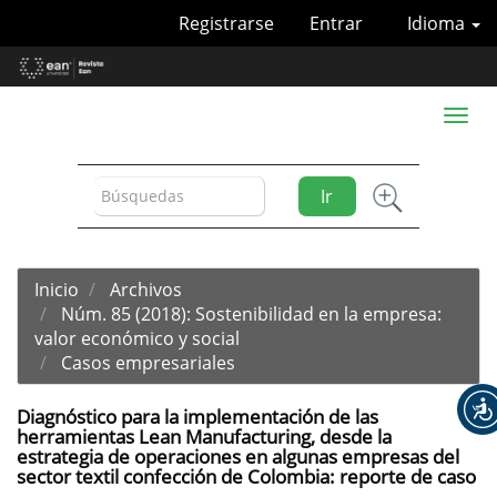
Navegación
Registrarse
Entrar
Idioma
principal
Contenido
principal
Barra
Toggl
lateral
naviga
Ir
Inicio
Archivos
Núm. 85 (2018): Sostenibilidad en la empresa:
valor económico y social
Casos empresariales
Diagnóstico para la implementación de las
herramientas Lean Manufacturing, desde la
estrategia de operaciones en algunas empresas del
sector textil confección de Colombia: reporte de caso