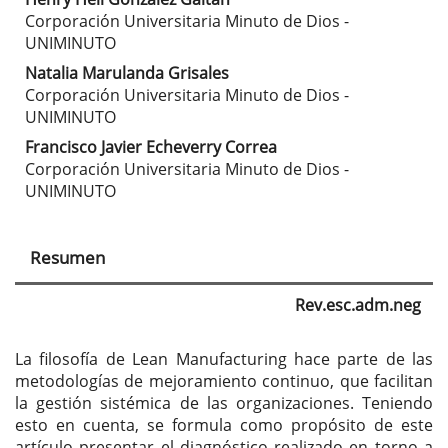
Contenido
Corporación Universitaria Minuto de Dios -
principal
UNIMINUTO
Natalia Marulanda Grisales
del
Corporación Universitaria Minuto de Dios -
artículo
UNIMINUTO
Francisco Javier Echeverry Correa
Corporación Universitaria Minuto de Dios -
UNIMINUTO
Resumen
Rev.esc.adm.neg
La filosofía de Lean Manufacturing hace parte de las
metodologías de mejoramiento continuo, que facilitan
la gestión sistémica de las organizaciones. Teniendo
esto en cuenta, se formula como propósito de este
artículo presentar el diagnóstico realizado en torno a