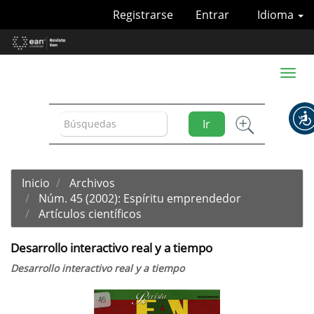
Navegación
Registrarse
Entrar
Idioma
principal
Contenido
principal
Barra
Toggl
lateral
naviga
Ir
Inicio
Archivos
Núm. 45 (2002): Espíritu emprendedor
Artículos científicos
Desarrollo interactivo real y a tiempo
Desarrollo interactivo real y a tiempo
Barra