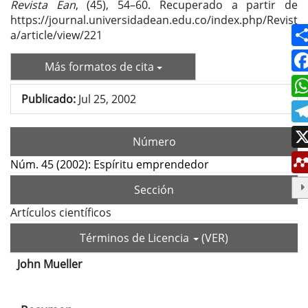
Revista Ean
, (45), 54–60. Recuperado a partir de
https://journal.universidadean.edu.co/index.php/Revist
a/article/view/221
Más formatos de cita
Publicado:
Jul 25, 2002
Número
Núm. 45 (2002): Espíritu emprendedor
Sección
Artículos científicos
Términos de Licencia
(VER)
John Mueller
Contenido
principal