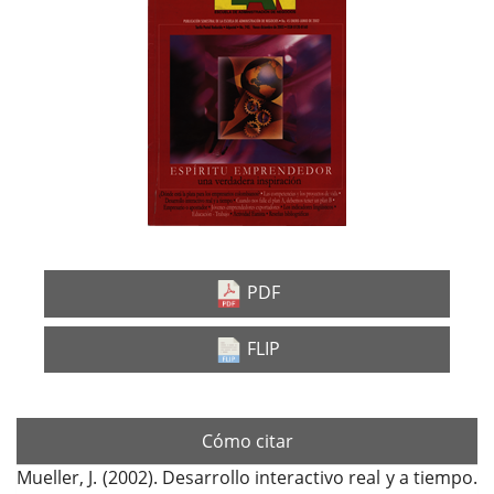
lateral
del
artículo
PDF
FLIP
Cómo citar
Mueller, J. (2002). Desarrollo interactivo real y a tiempo.