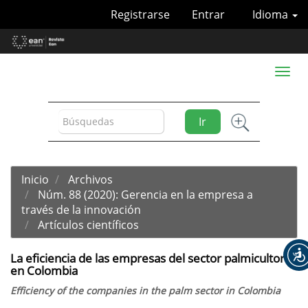
Navegación
Registrarse
Entrar
Idioma
principal
Contenido
principal
Barra
Toggl
lateral
naviga
Ir
Inicio
Archivos
Núm. 88 (2020): Gerencia en la empresa a
través de la innovación
Artículos científicos
La eficiencia de las empresas del sector palmicultor
en Colombia
Efficiency of the companies in the palm sector in Colombia