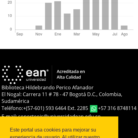
Biblioteca Hildebrando Perico Afanador
El Nogal: Carrera 11 # 78 - 47 Bogotá D.C., Colombia,
Sudamérica
Teléfono:
+(57-601) 593 6464 Ext. 2285
+57 316 8748114
E-mail:
soporteojs@universidadean.edu.co
-
biblioteca@universidadean.edu.co
Este portal usa cookies para mejorar su
experiencia de usuario. Al utilizar nuestro