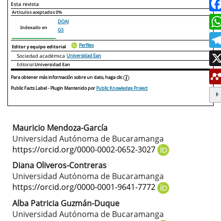
Declaraciones de autoría
Este artículo
Otros artículos
Esta revista
Artículos aceptados
0%
DOAJ
Indexado en
GS
Perfiles
Editor y equipo editorial
Sociedad académica
Universidad Ean
Editorial
Universidad Ean
Para obtener más información sobre un dato, haga clic
Public Facts Label
- Plugin Mantenido por
Public Knowledge Project
Mauricio Mendoza-García
Contenido
Universidad Autónoma de Bucaramanga
principal
https://orcid.org/0000-0002-0652-3027
del
Diana Oliveros-Contreras
Universidad Autónoma de Bucaramanga
artículo
https://orcid.org/0000-0001-9641-7772
Alba Patricia Guzmán-Duque
Universidad Autónoma de Bucaramanga