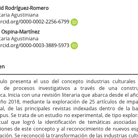
vid Rodríguez-Romero
tenido
taria Agustiniana
cipal
orcid.org/0000-0002-2256-6799
 Ospina-Martínez
taria Agustiniana
culo
orcid.org/0000-0003-3889-5973
en
culo presenta el uso del concepto industrias culturale
o de procesos investigativos a través de una constr
ica. Inicia con una revisión literaria que abarca desde el añ
año 2018, mediante la exploración de 25 artículos de impa
bal, de las principales revistas indexadas dentro de la b
pus. Se trata de un estudio no experimental, de tipo explor
ual que logró la identificación de temáticas asociadas
ciones de este concepto y al reconocimiento de nuevos es
ación. Se reconoció la transformación de las industrias cult