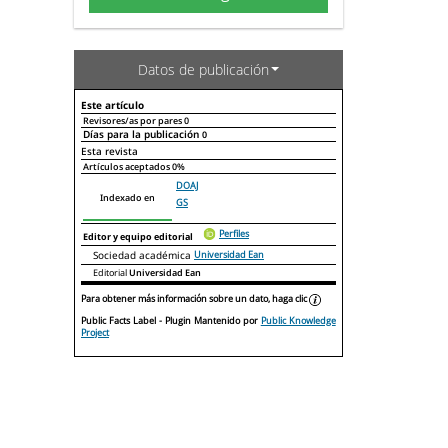
Datos de publicación
Este artículo
Revisores/as por pares
0
Días para la publicación
0
Declaraciones de autoría
Este artículo
Otros artículos
Esta revista
Artículos aceptados
0%
DOAJ
Indexado en
GS
Perfiles
Editor y equipo editorial
Sociedad académica
Universidad Ean
Editorial
Universidad Ean
Para obtener más información sobre un dato, haga clic
Public Facts Label
- Plugin Mantenido por
Public Knowledge
Project