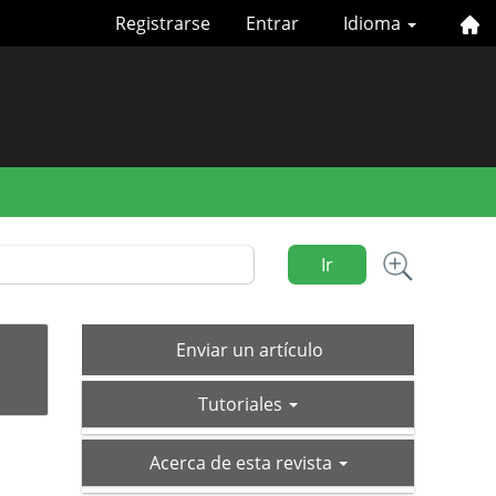
Registrarse
Entrar
Idioma
Ir
Enviar
Enviar un artículo
un
tutoriales
artículo
Tutoriales
acerca-
Acerca de esta revista
de