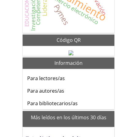
Investigación científica
EDUCACION SUPERIOR
Innovación
Competencias
Liderazgo
Comercio electrónico
Pymes
Código QR
Información
Para lectores/as
Para autores/as
Para bibliotecarios/as
mas_vistos
Más leídos en los últimos 30 días