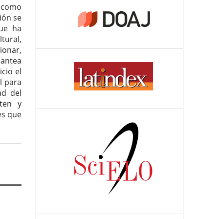
 como
ión se
que ha
tural,
ionar,
lantea
cio el
l para
ad del
cten y
es que