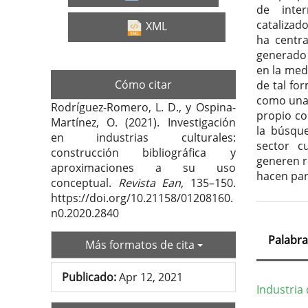
de inte
catalizad
XML
ha centr
generado 
en la med
Cómo citar
de tal fo
como una 
Rodríguez-Romero, L. D., y Ospina-
propio co
Martínez, O. (2021). Investigación
la búsque
en industrias culturales:
sector c
construcción bibliográfica y
generen r
aproximaciones a su uso
hacen part
conceptual.
Revista Ean
, 135–150.
https://doi.org/10.21158/01208160.
n0.2020.2840
Palabra
Más formatos de cita
Publicado:
Apr 12, 2021
Industria 