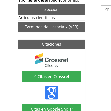
aportes al desarrollo económico
Sección
Artículos científicos
Términos de Licencia
(VER)
Citaciones
Citas en Crossref
0
Citas en Google Sholar