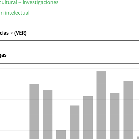
cultural -- Investigaciones
n intelectual
lles
cias
(VER)
culo
gas