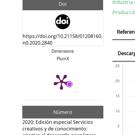
Industria 
Doi
Producció
Deta
Referen
del
https://doi.org/10.21158/01208160.
n0.2020.2840
artí
Dimensions
Descar
PlumX
Número
2020: Edición especial Servicios
creativos y de conocimiento: