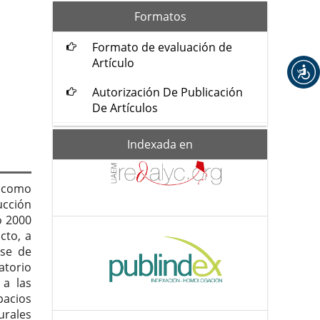
formatos
Formatos
Formato de evaluación de
Artículo
Autorización De Publicación
De Artículos
Indexada-
Indexada en
de
s como
ucción
o 2000
cto, a
ase de
atorio
 a las
pacios
urales