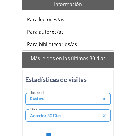
Información
Para lectores/as
Para autores/as
Para bibliotecarios/as
mas_vistos
Más leídos en los últimos 30 días