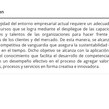
tenido
cipal
en
culo
jidad del entorno empresarial actual requiere un adecua
cursos que se logra mediante el despliegue de las capaci
es y talentos de las organizaciones para hacer frente
de los clientes y del mercado. De esta manera, se alcan
competitiva de vanguardia que asegura la sustentabilidad 
en el tiempo. Dicho objetivo se alcanza con la aplicación
el conocimiento que facilita el desarrollo de competenci
n un desempeño efectivo en el proceso de agregar valor
, procesos y servicios en forma creativa e innovadora.
lles
culo