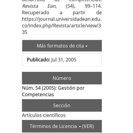
Revista Ean
, (54), 99–114.
Recuperado a partir de
https://journal.universidadean.edu.
co/index.php/Revista/article/view/3
35
Más formatos de cita
Publicado:
Jul 31, 2005
Número
Núm. 54 (2005): Gestión por
Competencias
Sección
Artículos científicos
Términos de Licencia
(VER)