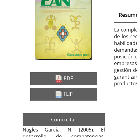
Barra
Con
lateral
prin
Resum
del
del
artículo
artí
La comple
de los re
habilidad
demandas 
posición 
empresas 
gestión d
garantiza
PDF
productos
FLIP
Deta
del
Cómo citar
artí
Nagles García, N. (2005). El
desarrollo de competencias.