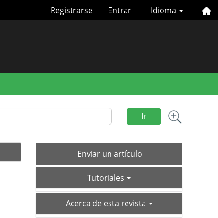
Registrarse
Entrar
Idioma
Ir
Enviar
Enviar un artículo
un
tutoriales
artículo
Tutoriales
acerca-
Acerca de esta revista
de