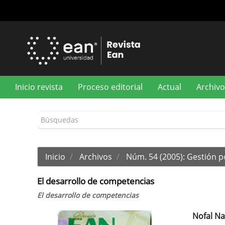
Navegación
principal
Contenido
principal
Barra
lateral
Inicio revista
Proceso editorial
Actual
Archivo
Inicio
Archivos
Núm. 54 (2005): Gestión 
El desarrollo de competencias
El desarrollo de competencias
Nofal Na