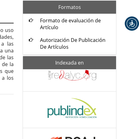
formatos
Formatos
Formato de evaluación de
Artículo
do uso
dades,
Autorización De Publicación
 a las
De Artículos
za una
de las
Indexada-
Indexada en
 de la
de
as que
 a los