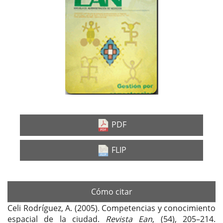
lateral
del
artículo
PDF
FLIP
Cómo citar
Celi Rodríguez, A. (2005). Competencias y conocimiento
espacial de la ciudad.
Revista Ean
, (54), 205–214.