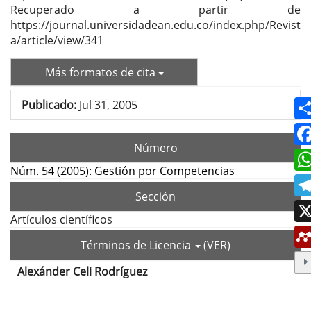
Recuperado a partir de
https://journal.universidadean.edu.co/index.php/Revist
a/article/view/341
Más formatos de cita
Publicado:
Jul 31, 2005
Número
Núm. 54 (2005): Gestión por Competencias
Sección
Artículos científicos
Términos de Licencia
(VER)
Alexánder Celi Rodríguez
Contenido
principal