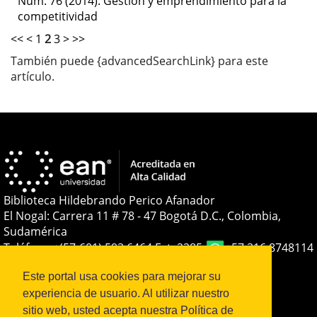
Núm. 76 (2014): Gestión y emprendimiento para la
competitividad
<<
<
1
2
3
>
>>
También puede {advancedSearchLink} para este
artículo.
Biblioteca Hildebrando Perico Afanador
El Nogal: Carrera 11 # 78 - 47 Bogotá D.C., Colombia,
Sudamérica
Teléfono:
+(57-601) 593 6464 Ext. 2285
+57 316 8748114
E-mail:
soporteojs@universidadean.edu.co
-
Este portal usa cookies para mejorar su
biblioteca@universidadean.edu.co
experiencia de usuario. Al utilizar nuestro
sitio web, usted acepta nuestra Política de