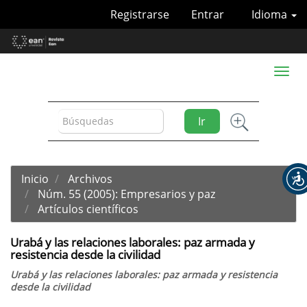
Navegación
Registrarse
Entrar
Idioma
principal
Contenido
principal
Barra
Toggl
lateral
naviga
Ir
Inicio
Archivos
Núm. 55 (2005): Empresarios y paz
Artículos científicos
Urabá y las relaciones laborales: paz armada y
resistencia desde la civilidad
Urabá y las relaciones laborales: paz armada y resistencia
desde la civilidad