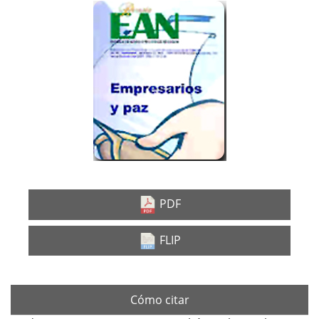
Barra
lateral
del
artículo
PDF
FLIP
Cómo citar