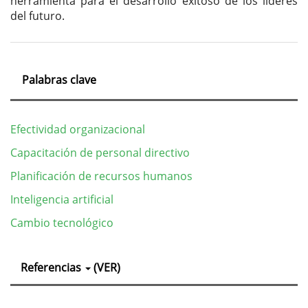
herramienta para el desarrollo exitoso de los líderes
del futuro.
Palabras clave
Efectividad organizacional
Capacitación de personal directivo
Planificación de recursos humanos
Inteligencia artificial
Cambio tecnológico
Detalles
Referencias
(VER)
del
artículo