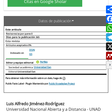
Citas en Google Sholar
Datos de publicación
Este artículo
Revisores/as por pares
0
Días para la publicación
365
Declaraciones de autoría
Este artículo
Otros artículos
Esta revista
Artículos aceptados
0%
DOAJ
Indexado en
GS
Perfiles
Editor y equipo editorial
Sociedad académica
Universidad Ean
Editorial
Universidad Ean
Para obtener más información sobre un dato, haga clic
Public Facts Label
- Plugin Mantenido por
Public Knowledge Project
Luis Alfredo Jiménez-Rodríguez
Contenido
Universidad Nacional Abierta y a Distancia - UNAD