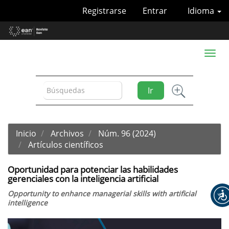
Navegación
Registrarse
Entrar
Idioma
principal
Contenido
principal
Barra
Toggl
lateral
naviga
Ir
Inicio
Archivos
Núm. 96 (2024)
Artículos científicos
Oportunidad para potenciar las habilidades
gerenciales con la inteligencia artificial
Opportunity to enhance managerial skills with artificial
intelligence