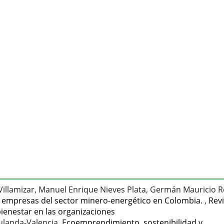
illamizar, Manuel Enrique Nieves Plata, Germán Mauricio R
s empresas del sector minero-energético en Colombia.
,
Revi
 bienestar en las organizaciones
ulanda-Valencia,
Ecoemprendimiento, sostenibilidad y