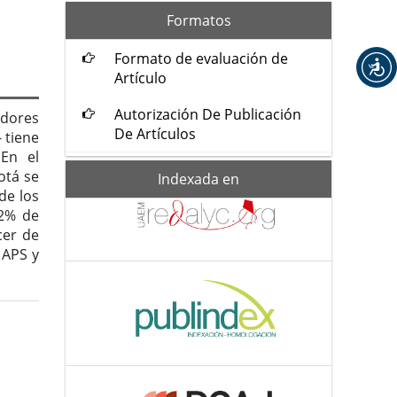
formatos
Formatos
Formato de evaluación de
Artículo
Autorización De Publicación
adores
De Artículos
 tiene
 En el
otá se
Indexada-
Indexada en
de
de los
42% de
cer de
 APS y