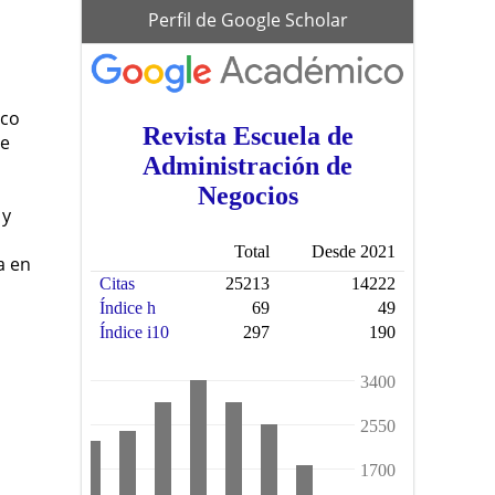
scholar
Perfil de Google Scholar
ico
de
 y
a en