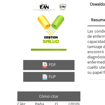
Oswaldo 
Barra
Con
lateral
prin
Resum
del
del
artículo
artí
Las condi
de enferm
capacidad
tamizaje 
encontró 
diagnósti
enfermeda
PDF
cuello ute
su papel f
FLIP
Deta
Cómo citar
del
Cáliz Peña, O. (2010).