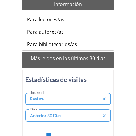
Información
Para lectores/as
Para autores/as
Para bibliotecarios/as
mas_vistos
Más leídos en los últimos 30 días