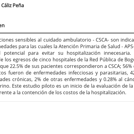
Cáliz Peña
tenido
cipal
en
culo
ciones sensibles al cuidado ambulatorio - CSCA- son indic
edades para las cuales la Atención Primaria de Salud - APS-
 potencial para evitar su hospitalización innecesaria.
de los egresos de cinco hospitales de la Red Pública de Bog
que 22.5% de sus pacientes correspondieron a CSCA; 56% 
cos fueron de enfermedades infecciosas y parasitarias, 
des crónicas, 2% de otras enfermedades y 0.28% al cán
rino. Este estudio piloto es un inicio de la evaluación de la
rente a la contención de los costos de la hospitalización.
lles