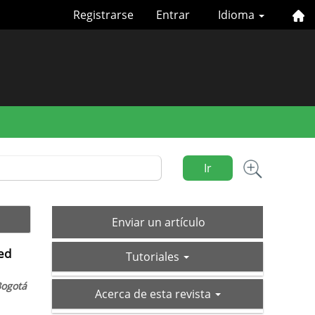
Registrarse
Entrar
Idioma
Ir
Enviar
Enviar un artículo
un
red
tutoriales
artículo
Tutoriales
Bogotá
acerca-
Acerca de esta revista
de