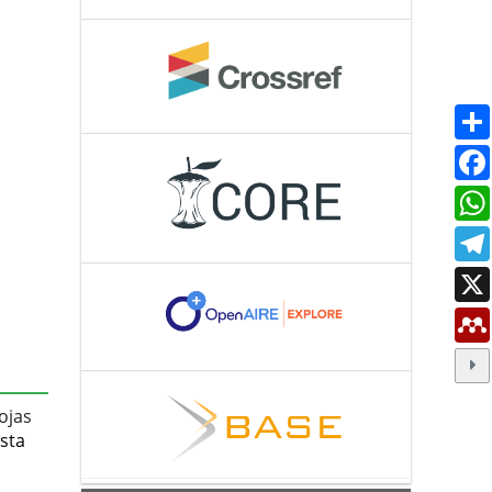
ojas
sta