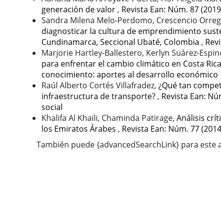
generación de valor
,
Revista Ean: Núm. 87 (2019
Sandra Milena Melo-Perdomo, Crescencio Orreg
diagnosticar la cultura de emprendimiento sust
Cundinamarca, Seccional Ubaté, Colombia
,
Revi
Marjorie Hartley-Ballestero, Kerlyn Suárez-Espi
para enfrentar el cambio climático en Costa Ric
conocimiento: aportes al desarrollo económico
Raúl Alberto Cortés Villafradez,
¿Qué tan competi
infraestructura de transporte?
,
Revista Ean: Nú
social
Khalifa Al Khaili, Chaminda Patirage,
Análisis crí
los Emiratos Árabes
,
Revista Ean: Núm. 77 (2014
También puede {advancedSearchLink} para este a