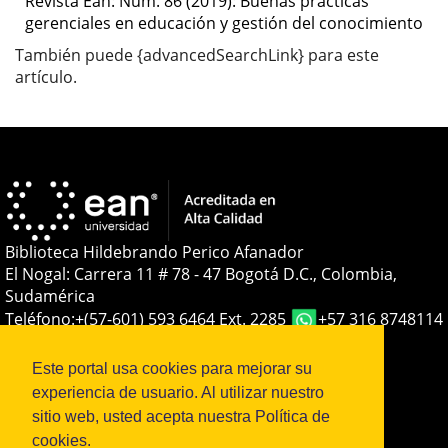
Revista Ean: Núm. 86 (2019): Buenas prácticas
gerenciales en educación y gestión del conocimiento
También puede {advancedSearchLink} para este
artículo.
Biblioteca Hildebrando Perico Afanador
El Nogal: Carrera 11 # 78 - 47 Bogotá D.C., Colombia,
Sudamérica
Teléfono:
+(57-601) 593 6464 Ext. 2285
+57 316 8748114
E-mail:
soporteojs@universidadean.edu.co
-
biblioteca@universidadean.edu.co
Este portal usa cookies para mejorar su
experiencia de usuario. Al utilizar nuestro
sitio web, usted acepta nuestra Política de
Sistema OJS - Metabiblioteca |
cookies.