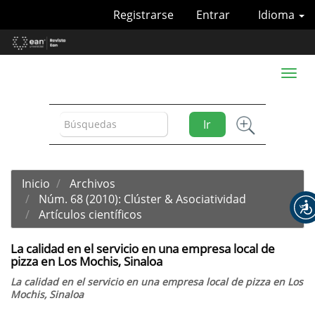
Navegación
Registrarse
Entrar
Idioma
principal
Contenido
principal
Barra
Toggl
lateral
naviga
Ir
Inicio
Archivos
Núm. 68 (2010): Clúster & Asociatividad
Artículos científicos
La calidad en el servicio en una empresa local de
pizza en Los Mochis, Sinaloa
La calidad en el servicio en una empresa local de pizza en Los
Mochis, Sinaloa