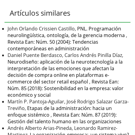
del
artículo
Artículos similares
John Orlando Crissien Castillo,
PNL. Programación
neurolingüística, ontología, de la gerencia moderna
,
Revista Ean: Núm. 50 (2004): Tendencias
contemporáneas en administración
Daniel Puente Berdasco, Carlos Andrés Pinilla Díaz,
Neurodiseño: aplicación de la neurotecnología a la
interpretación de las emociones que afectan la
decisión de compra online en plataformas e-
commerce del sector retail español
,
Revista Ean:
Núm. 85 (2018): Sostenibilidad en la empresa: valor
económico y social
Martín P. Pantoja-Aguilar, José Rodrigo Salazar Garza-
Treviño,
Etapas de la administración: hacia un
enfoque sistémico
,
Revista Ean: Núm. 87 (2019):
Gestión del talento humano en las organizaciones
Andrés Alberto Arias-Pineda, Leonardo Ramirez-
Martinez,
La organización-empresa: ¿un sistema vivo?