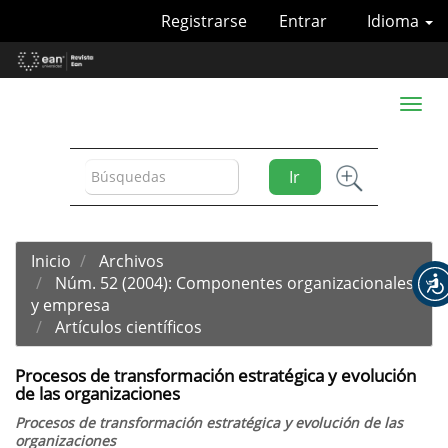
Navegación
Registrarse
Entrar
Idioma
principal
Contenido
principal
Barra
Toggl
lateral
naviga
Ir
Inicio
Archivos
Núm. 52 (2004): Componentes organizacionales
y empresa
Artículos científicos
Procesos de transformación estratégica y evolución
de las organizaciones
Procesos de transformación estratégica y evolución de las
organizaciones