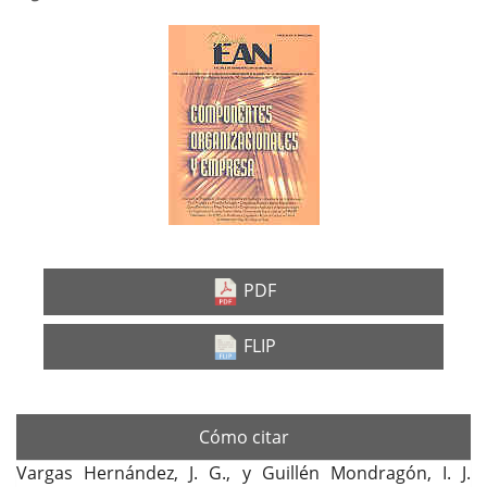
Barra
lateral
del
artículo
PDF
FLIP
Cómo citar
Vargas Hernández, J. G., y Guillén Mondragón, I. J.