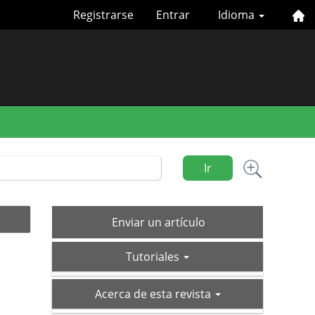
Registrarse
Entrar
Idioma
Ir
Enviar
Enviar un artículo
un
tutoriales
artículo
Tutoriales
acerca-
Acerca de esta revista
de