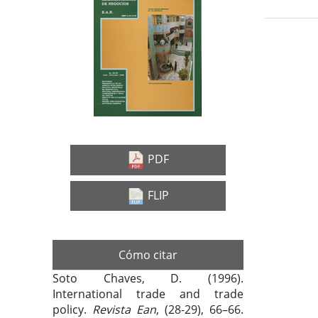
Barra
Con
lateral
prin
del
del
Deta
artículo
artí
del
artí
PDF
FLIP
Cómo citar
Soto Chaves, D. (1996).
International trade and trade
policy.
Revista Ean
, (28-29), 66–66.