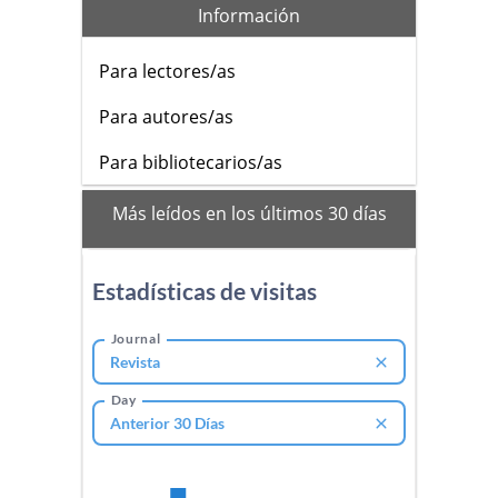
Información
Para lectores/as
Para autores/as
Para bibliotecarios/as
mas_vistos
Más leídos en los últimos 30 días