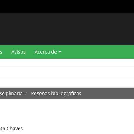
s
Avisos
Acerca de
sciplinaria
Reseñas bibliográficas
oto Chaves