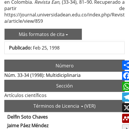
en Colombia.
Revista Ean
, (33-34), 81–90. Recuperado a
partir de
https://journal.universidadean.edu.co/index.php/Revist
a/article/view/859
Más formatos de cita
Publicado:
Feb 25, 1998
Número
Núm. 33-34 (1998): Multidiciplinaria
Sección
Artículos científicos
Términos de Licencia
(VER)
Delfin Soto Chaves
Contenido
Jaime Páez Méndez