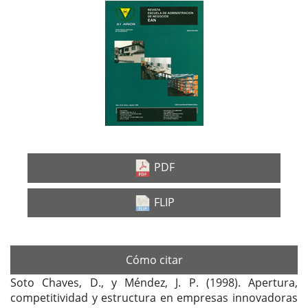
Barra
lateral
del
artículo
PDF
FLIP
Cómo citar
Soto Chaves, D., y Méndez, J. P. (1998). Apertura,
competitividad y estructura en empresas innovadoras