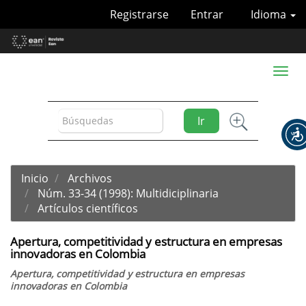
Navegación
Registrarse
Entrar
Idioma
principal
Contenido
principal
Barra
Toggl
lateral
naviga
Ir
Inicio
Archivos
Núm. 33-34 (1998): Multidiciplinaria
Artículos científicos
Apertura, competitividad y estructura en empresas
innovadoras en Colombia
Apertura, competitividad y estructura en empresas
innovadoras en Colombia