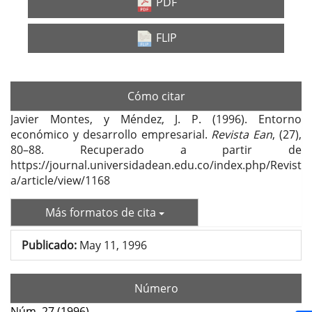
lateral
PDF
del
FLIP
artículo
Cómo citar
Javier Montes, y Méndez, J. P. (1996). Entorno
económico y desarrollo empresarial.
Revista Ean
, (27),
80–88. Recuperado a partir de
https://journal.universidadean.edu.co/index.php/Revist
a/article/view/1168
Más formatos de cita
Publicado:
May 11, 1996
Número
Núm. 27 (1996)