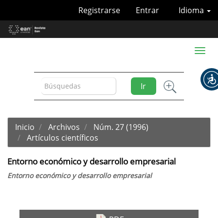
Navegación
Registrarse
Entrar
Idioma
principal
Contenido
principal
Barra
Toggl
lateral
naviga
Ir
Inicio
Archivos
Núm. 27 (1996)
Artículos científicos
Entorno económico y desarrollo empresarial
Entorno económico y desarrollo empresarial
Barra