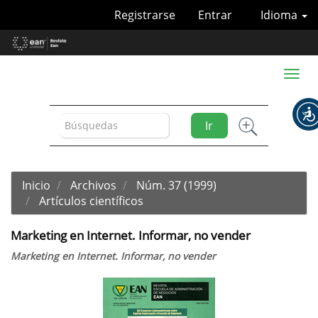
Navegación
Registrarse
Entrar
Idioma
principal
Contenido
principal
Barra
Toggl
lateral
naviga
Ir
Inicio
Archivos
Núm. 37 (1999)
Artículos científicos
Marketing en Internet. Informar, no vender
Marketing en Internet. Informar, no vender
Barra