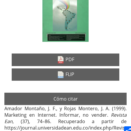
lateral
del
artículo
PDF
FLIP
Cómo citar
Amador Montaño, J. F., y Rojas Montero, J. A. (1999).
Marketing en Internet. Informar, no vender.
Revista
Ean
, (37), 74–86. Recuperado a partir de
https://journal.universidadean.edu.co/index.php/Revist