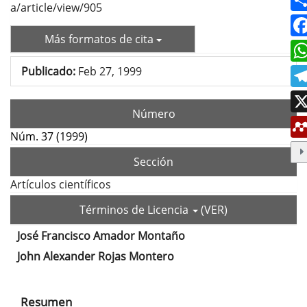
a/article/view/905
Más formatos de cita
Publicado:
Feb 27, 1999
Número
Núm. 37 (1999)
Sección
Artículos científicos
Términos de Licencia
(VER)
José Francisco Amador Montaño
Contenido
John Alexander Rojas Montero
principal
del
Resumen