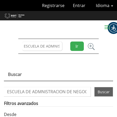
Navegación
Registrarse
Entrar
Idioma
principal
Contenido
principal
Barra
Toggl
lateral
naviga
Ir
Buscar
Buscar
artículos
por
Filtros avanzados
Desde