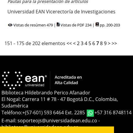
Pautas para la presentación de artículos
Universidad EAN Vicerectoría de Investigaciones
Vistas de resúmen 479 |
Vistas de PDF 234 |
pp. 200-203
151 - 175 de 202 elementos
<<
<
2
3
4
5
6
7
8
9
>
>>
Biblioteca Hildebrando Perico Afanador
El Nogal: Carrera 11 # 78 - 47 Bogotá D.C., Colombia,
Sudamérica
Teléfono:
+(57-601) 593 6464 Ext. 2285
+57 316 8748114
E-mail:
soporteojs@universidadean.edu.co
-
biblioteca@universidadean.edu.co