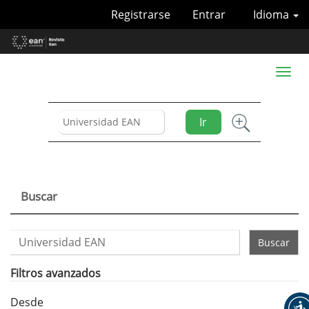
Navegación
Registrarse
Entrar
Idioma
principal
Contenido
principal
Barra
Toggl
lateral
naviga
Ir
Buscar
Buscar
artículos
por
Filtros avanzados
Desde