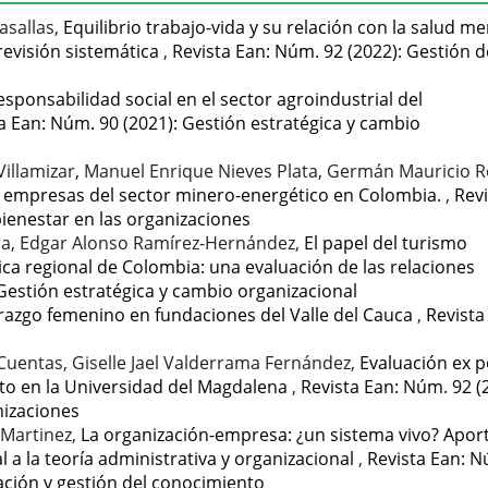
asallas,
Equilibrio trabajo-vida y su relación con la salud me
revisión sistemática
,
Revista Ean: Núm. 92 (2022): Gestión d
responsabilidad social en el sector agroindustrial del
a Ean: Núm. 90 (2021): Gestión estratégica y cambio
illamizar, Manuel Enrique Nieves Plata, Germán Mauricio R
s empresas del sector minero-energético en Colombia.
,
Revi
 bienestar en las organizaciones
yala, Edgar Alonso Ramírez-Hernández,
El papel del turismo
tica regional de Colombia: una evaluación de las relaciones
 Gestión estratégica y cambio organizacional
erazgo femenino en fundaciones del Valle del Cauca
,
Revista
Cuentas, Giselle Jael Valderrama Fernández,
Evaluación ex p
to en la Universidad del Magdalena
,
Revista Ean: Núm. 92 (
anizaciones
-Martinez,
La organización-empresa: ¿un sistema vivo? Apor
al a la teoría administrativa y organizacional
,
Revista Ean: 
ación y gestión del conocimiento