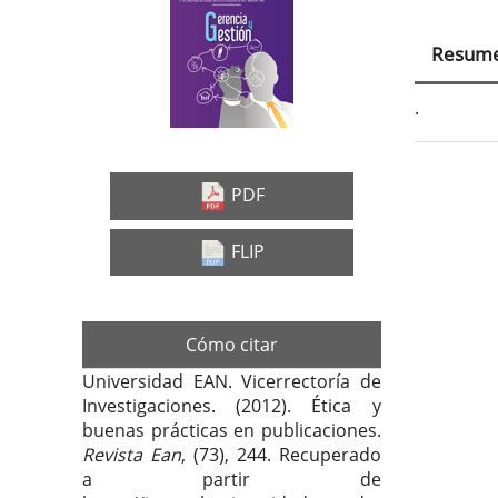
Barra
Con
lateral
prin
Resum
del
del
artículo
artí
.
Deta
PDF
del
FLIP
artí
Cómo citar
Universidad EAN. Vicerrectoría de
Investigaciones. (2012). Ética y
buenas prácticas en publicaciones.
Revista Ean
, (73), 244. Recuperado
a partir de