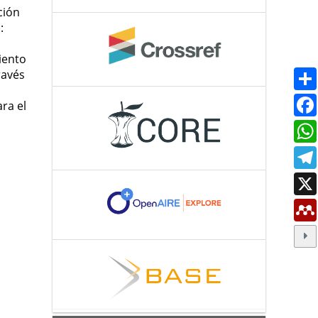
ción
:
iento
ravés
ra el