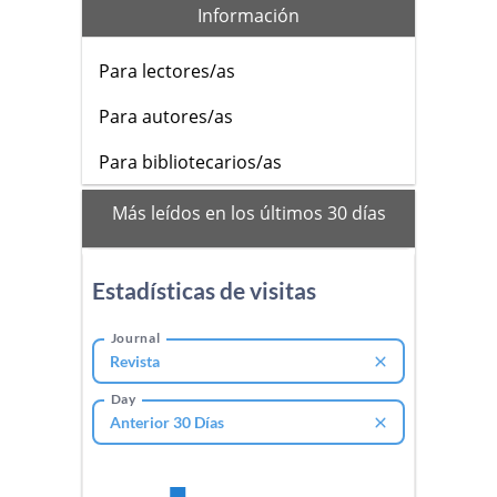
Información
Para lectores/as
Para autores/as
Para bibliotecarios/as
mas_vistos
Más leídos en los últimos 30 días