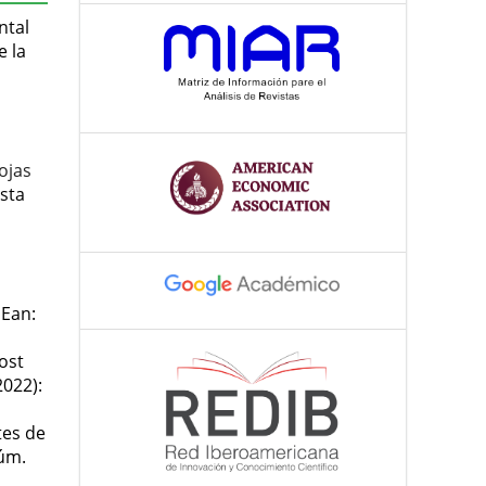
ntal
e la
ojas
sta
 Ean:
ost
2022):
tes de
Núm.