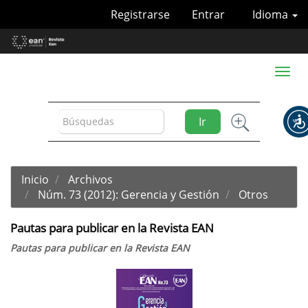
Navegación
Registrarse
Entrar
Idioma
principal
Contenido
principal
Barra
Toggl
lateral
naviga
Ir
Inicio
Archivos
Núm. 73 (2012): Gerencia y Gestión
Otros
Pautas para publicar en la Revista EAN
Pautas para publicar en la Revista EAN
Barra