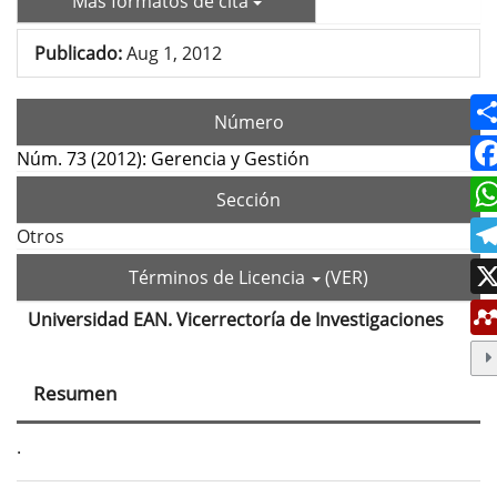
Más formatos de cita
Publicado:
Aug 1, 2012
Número
Núm. 73 (2012): Gerencia y Gestión
Sección
Otros
Términos de Licencia
(VER)
Universidad EAN. Vicerrectoría de Investigaciones
Contenido
principal
Resumen
del
artículo
.