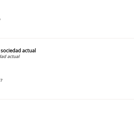
0
 sociedad actual
dad actual
37