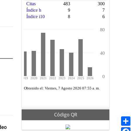
Código QR
deo