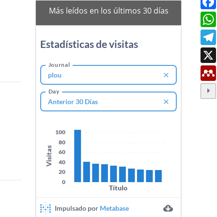
mas-
Más leídos en los últimos 30 días
vistos