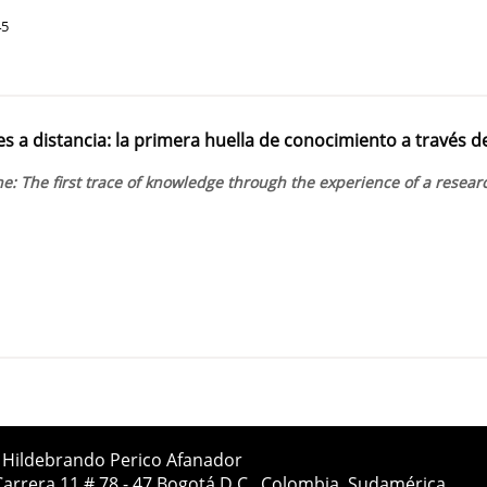
45
s a distancia: la primera huella de conocimiento a través d
: The first trace of knowledge through the experience of a resear
1
a Hildebrando Perico Afanador
Carrera 11 # 78 - 47 Bogotá D.C., Colombia, Sudamérica