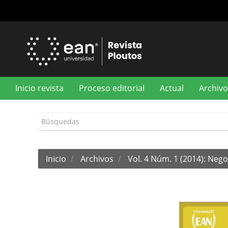
Navegación
principal
Contenido
principal
Barra
lateral
Inicio revista
Proceso editorial
Actual
Archivo
Inicio
Archivos
Vol. 4 Núm. 1 (2014): Nego