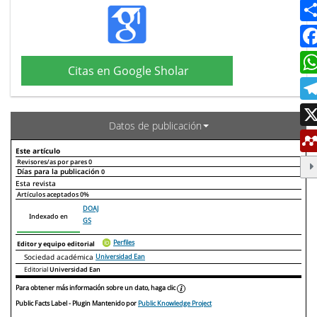
Citas en Google Sholar
Datos de publicación
Este artículo
Revisores/as por pares
0
Días para la publicación
0
Declaraciones de autoría
Este artículo
Otros artículos
Esta revista
Artículos aceptados
0%
DOAJ
Indexado en
GS
Perfiles
Editor y equipo editorial
Sociedad académica
Universidad Ean
Editorial
Universidad Ean
Para obtener más información sobre un dato, haga clic
Public Facts Label
- Plugin Mantenido por
Public Knowledge Project