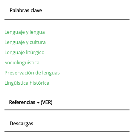
Palabras clave
Lenguaje y lengua
Lenguaje y cultura
Lenguaje litúrgico
Sociolingüística
Preservación de lenguas
Lingüística histórica
Detalles
Referencias
(VER)
del
artículo
Descargas