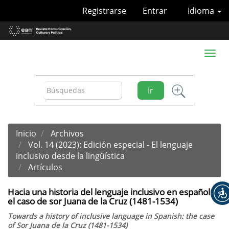
Navegación
Registrarse
Entrar
Idioma
principal
Contenido
principal
Barra
Toggl
lateral
naviga
Ir
Inicio
Archivos
Vol. 14 (2023): Edición especial - El lenguaje
inclusivo desde la lingüística
Artículos
Hacia una historia del lenguaje inclusivo en español:
el caso de sor Juana de la Cruz (1481-1534)
Towards a history of inclusive language in Spanish: the case
of Sor Juana de la Cruz (1481-1534)