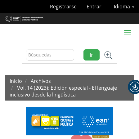
Navegación
Registrarse
Entrar
Idioma
principal
Contenido
principal
Barra
Toggl
lateral
naviga
Ir
Inicio
Archivos
Vol. 14 (2023): Edición especial - El lenguaje
inclusivo desde la lingüística