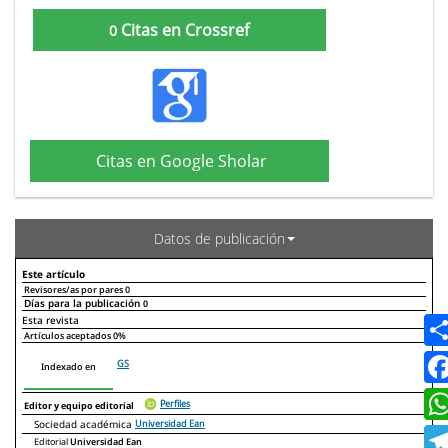
Citas en Crossref
0
Citas en Google Sholar
Datos de publicación
Este artículo
Revisores/as por pares
0
Días para la publicación
0
Declaraciones de autoría
Este artículo
Otros artículos
Esta revista
Artículos aceptados
0%
GS
Indexado en
Perfiles
Editor y equipo editorial
Sociedad académica
Universidad Ean
Editorial
Universidad Ean