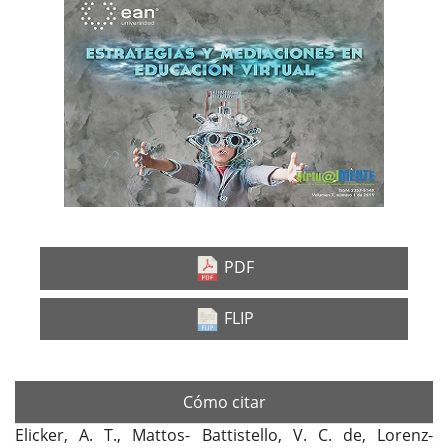
Barra
lateral
del
artículo
PDF
FLIP
Cómo citar
Elicker, A. T., Mattos- Battistello, V. C. de, Lorenz-