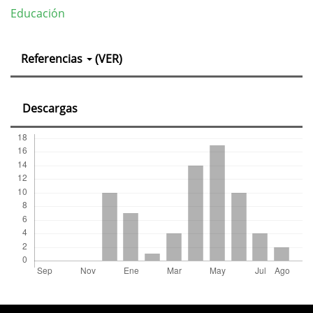
Educación
Detalles
Referencias
(VER)
del
artículo
Descargas