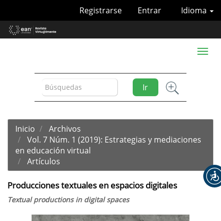
Navegación
Registrarse
Entrar
Idioma
principal
Contenido
principal
Barra
Toggl
lateral
naviga
Ir
Inicio
Archivos
Vol. 7 Núm. 1 (2019): Estrategias y mediaciones
en educación virtual
Artículos
Producciones textuales en espacios digitales
Textual productions in digital spaces