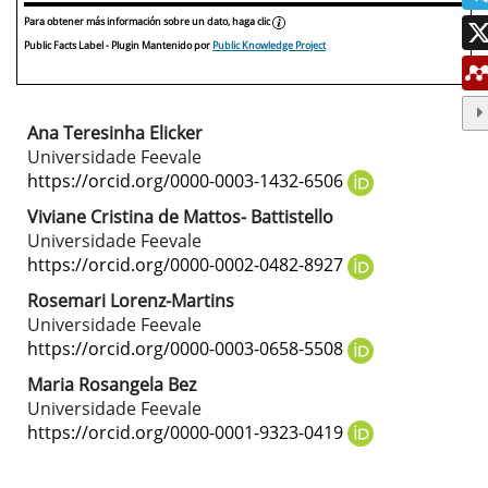
Para obtener más información sobre un dato, haga clic
Public Facts Label
- Plugin Mantenido por
Public Knowledge Project
Ana Teresinha Elicker
Contenido
Universidade Feevale
principal
https://orcid.org/0000-0003-1432-6506
del
Viviane Cristina de Mattos- Battistello
Universidade Feevale
artículo
https://orcid.org/0000-0002-0482-8927
Rosemari Lorenz-Martins
Universidade Feevale
https://orcid.org/0000-0003-0658-5508
Maria Rosangela Bez
Universidade Feevale
https://orcid.org/0000-0001-9323-0419