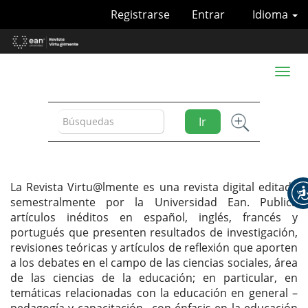
Navegación
Registrarse
Entrar
Idioma
principal
Contenido
principal
Barra
Toggl
lateral
naviga
Ir
La Revista Virtu@lmente es una revista digital editada
semestralmente por la Universidad Ean. Publica
artículos inéditos en español, inglés, francés y
portugués que presenten resultados de investigación,
revisiones teóricas y artículos de reflexión que aporten
a los debates en el campo de las ciencias sociales, área
de las ciencias de la educación; en particular, en
temáticas relacionadas con la educación en general –