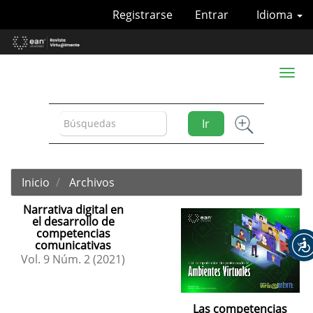
Navegación
Registrarse
Entrar
Idioma
principal
Contenido
principal
Barra
Toggl
lateral
naviga
Ir
Inicio
Archivos
Narrativa digital en
el desarrollo de
competencias
comunicativas
Vol. 9 Núm. 2 (2021)
Las competencias