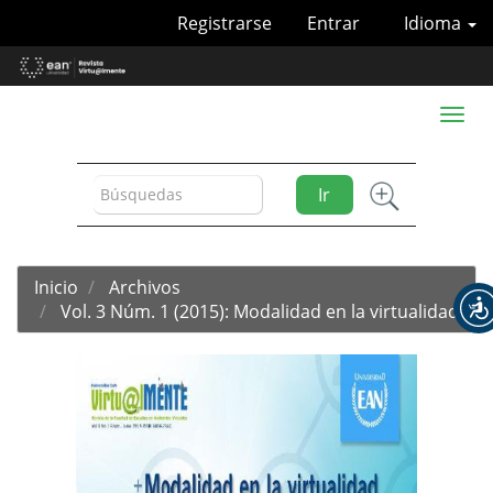
Navegación
Registrarse
Entrar
Idioma
principal
Contenido
principal
Barra
Toggl
lateral
naviga
Ir
Inicio
Archivos
Vol. 3 Núm. 1 (2015): Modalidad en la virtualidad