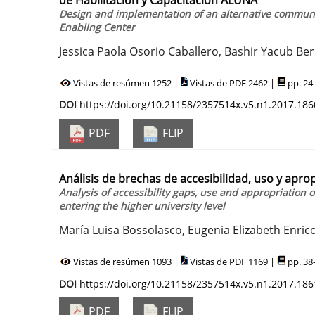
Design and implementation of an alternative communic
Enabling Center
Jessica Paola Osorio Caballero, Bashir Yacub B
Vistas de resúmen 1252 |
Vistas de PDF 2462 |
pp. 24
DOI
https://doi.org/10.21158/2357514x.v5.n1.2017.186
PDF
FLIP
Análisis de brechas de accesibilidad, uso y aprop
Analysis of accessibility gaps, use and appropriation
entering the higher university level
María Luisa Bossolasco, Eugenia Elizabeth Enric
Vistas de resúmen 1093 |
Vistas de PDF 1169 |
pp. 38
DOI
https://doi.org/10.21158/2357514x.v5.n1.2017.186
PDF
FLIP