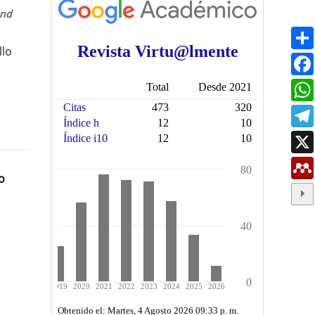
and
llo
o