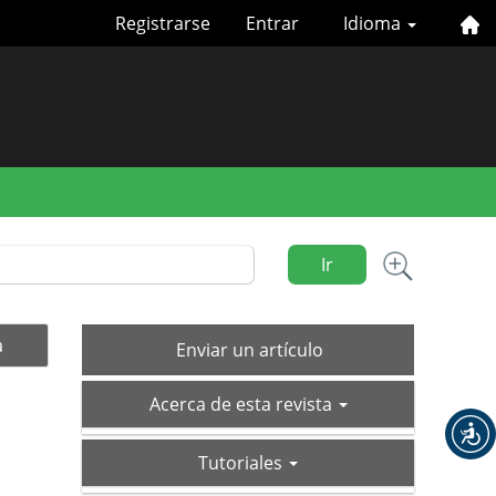
Registrarse
Entrar
Idioma
Ir
Enviar
a
Enviar un artículo
un
acerca-
artículo
Acerca de esta revista
de
tutoriales
Tutoriales