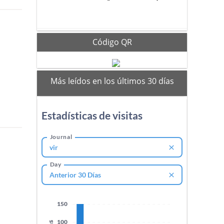
Código QR
mas
Más leídos en los últimos 30 días
vistos