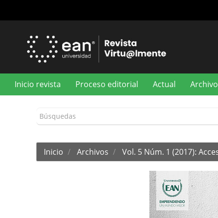
Navegación
principal
Contenido
principal
Barra
lateral
Inicio revista
Proceso editorial
Actual
Archivo
Inicio
Archivos
Vol. 5 Núm. 1 (2017): Acce