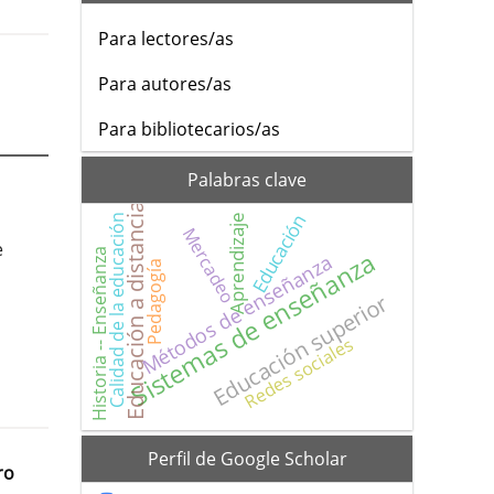
Para lectores/as
Para autores/as
Para bibliotecarios/as
Palabras clave
Educación a distancia
Educación
Aprendizaje
Calidad de la educación
Mercadeo
e
Sistemas de enseñanza
Historia -- Enseñanza
Métodos de enseñanza
Pedagogía
Educación superior
Redes sociales
scholar
Perfil de Google Scholar
ro