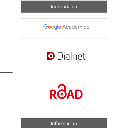
Indexada-
Indexada en
de
Información