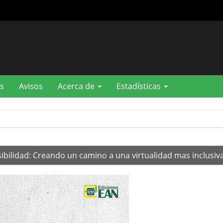
s
Avisos
Acerca de
Estadísticas
sibilidad: Creando un camino a una virtualidad mas inclusiv