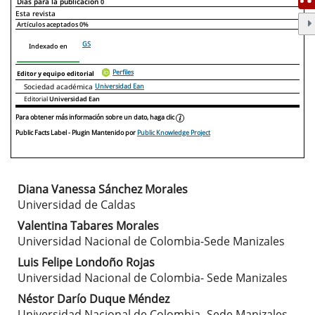
Días para la publicación
0
Declaraciones de autoría
Este artículo
Otros artículos
Esta revista
Artículos aceptados
0%
GS
Indexado en
Perfiles
Editor y equipo editorial
Sociedad académica
Universidad Ean
Editorial
Universidad Ean
Para obtener más información sobre un dato, haga clic
Public Facts Label
- Plugin Mantenido por
Public Knowledge Project
Diana Vanessa Sánchez Morales
Contenido
Universidad de Caldas
principal
Valentina Tabares Morales
Universidad Nacional de Colombia-Sede Manizales
del
Luis Felipe Londoño Rojas
artículo
Universidad Nacional de Colombia- Sede Manizales
Néstor Darío Duque Méndez
Universidad Nacional de Colombia- Sede Manizales