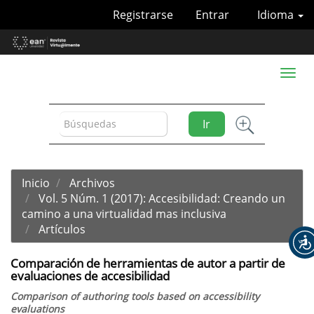
Navegación
Registrarse
Entrar
Idioma
principal
Contenido
principal
Barra
Toggl
lateral
naviga
Ir
Inicio
Archivos
Vol. 5 Núm. 1 (2017): Accesibilidad: Creando un
camino a una virtualidad mas inclusiva
Artículos
Comparación de herramientas de autor a partir de
evaluaciones de accesibilidad
Comparison of authoring tools based on accessibility
evaluations