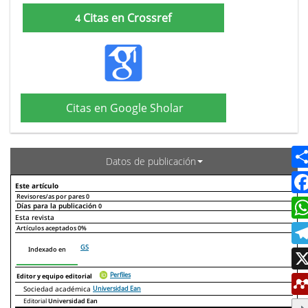
Citas en Crossref
4
Citas en Google Sholar
Datos de publicación
Este artículo
Revisores/as por pares
0
Días para la publicación
0
Declaraciones de autoría
Este artículo
Otros artículos
Esta revista
Artículos aceptados
0%
GS
Indexado en
Perfiles
Editor y equipo editorial
Sociedad académica
Universidad Ean
Editorial
Universidad Ean