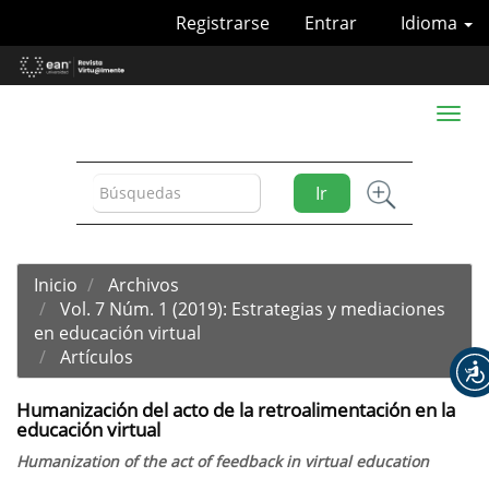
Navegación
Registrarse
Entrar
Idioma
principal
Contenido
principal
Barra
Toggl
lateral
naviga
Ir
Inicio
Archivos
Vol. 7 Núm. 1 (2019): Estrategias y mediaciones
en educación virtual
Artículos
Humanización del acto de la retroalimentación en la
educación virtual
Humanization of the act of feedback in virtual education