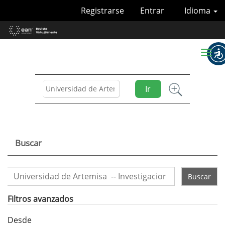
Navegación
Registrarse
Entrar
Idioma
principal
Contenido
principal
Barra
Toggl
lateral
naviga
Ir
Buscar
Buscar
artículos
por
Filtros avanzados
Desde