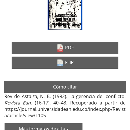
lateral
del
artículo
PDF
FLIP
Cómo citar
Rey de Astaiza, N. B. (1992). La gerencia del conflicto.
Revista Ean
, (16-17), 40–43. Recuperado a partir de
https://journal.universidadean.edu.co/index.php/Revist
a/article/view/1105
Más formatos de cita