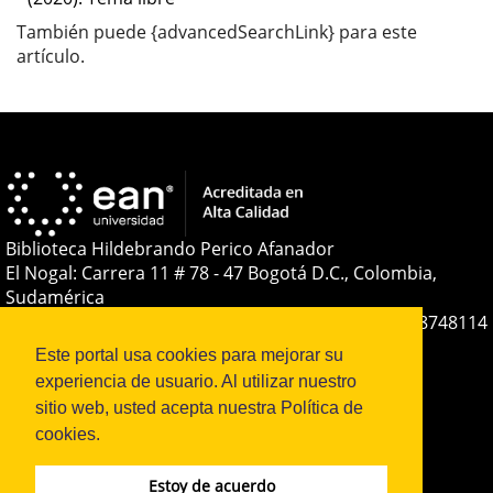
También puede {advancedSearchLink} para este
artículo.
Biblioteca Hildebrando Perico Afanador
El Nogal: Carrera 11 # 78 - 47 Bogotá D.C., Colombia,
Sudamérica
Teléfono:
+(57-601) 593 6464 Ext. 2285
+57 316 8748114
E-mail:
soporteojs@universidadean.edu.co
-
Este portal usa cookies para mejorar su
biblioteca@universidadean.edu.co
experiencia de usuario. Al utilizar nuestro
sitio web, usted acepta nuestra Política de
cookies.
Sistema OJS - Metabiblioteca |
Estoy de acuerdo