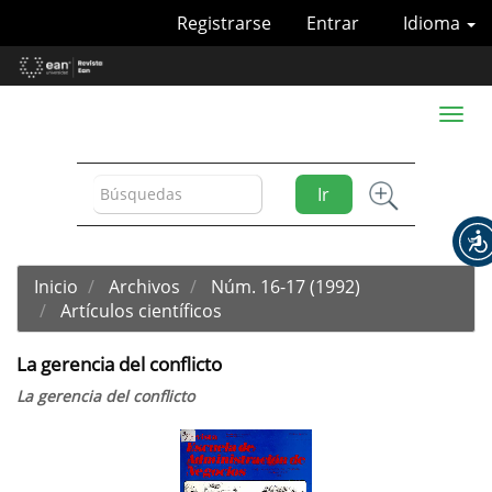
Navegación
Registrarse
Entrar
Idioma
principal
Contenido
principal
Barra
Toggl
lateral
naviga
Ir
Inicio
Archivos
Núm. 16-17 (1992)
Artículos científicos
La gerencia del conflicto
La gerencia del conflicto
Barra