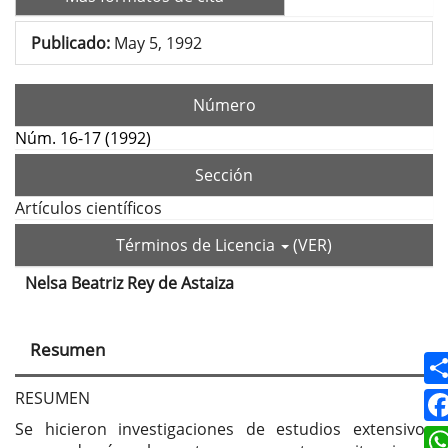
Publicado:
May 5, 1992
Número
Núm. 16-17 (1992)
Sección
Artículos científicos
Términos de Licencia
(VER)
Nelsa Beatriz Rey de Astaiza
Contenido
principal
Resumen
del
artículo
RESUMEN
Se hicieron investigaciones de estudios extensivos