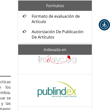
formatos
Formatos
Formato de evaluación de
Artículo
Autorización De Publicación
De Artículos
Indexada-
Indexada en
de
cticas
e los
ombia.
que se
 y las
 mayor