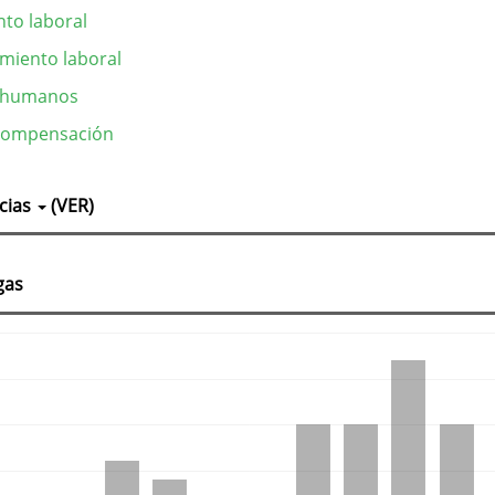
to laboral
imiento laboral
 humanos
 compensación
lles
cias
(VER)
culo
gas