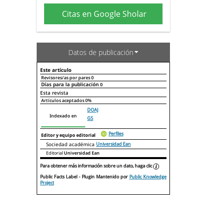
Citas en Google Sholar
Datos de publicación
Este artículo
Revisores/as por pares
0
Días para la publicación
0
Declaraciones de autoría
Este artículo
Otros artículos
Esta revista
Artículos aceptados
0%
DOAJ
Indexado en
GS
Perfiles
Editor y equipo editorial
Sociedad académica
Universidad Ean
Editorial
Universidad Ean
Para obtener más información sobre un dato, haga clic
Public Facts Label
- Plugin Mantenido por
Public Knowledge
Project