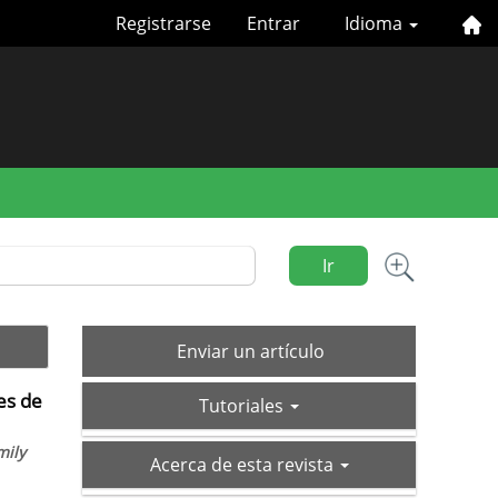
Registrarse
Entrar
Idioma
Ir
Enviar
Enviar un artículo
un
es de
tutoriales
artículo
Tutoriales
mily
acerca-
Acerca de esta revista
de