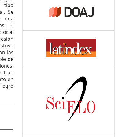
e tipo
al. Se
 a una
s. El
torial
resión
estuvo
on las
ble de
ones:
estran
nto en
 logró