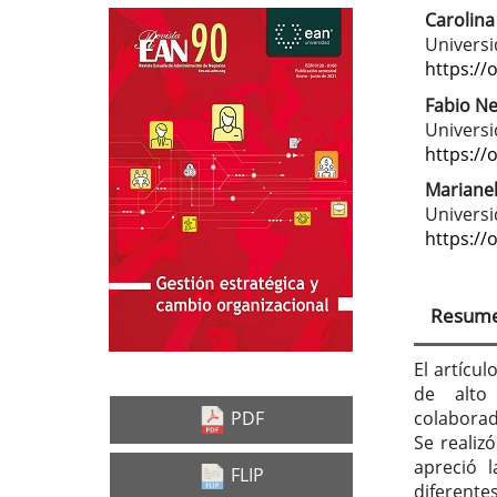
Carolina
Barra
Con
Univers
lateral
prin
https://
del
del
Fabio Ne
Univers
artículo
artí
https://
Marianel
Universi
https://
Resum
El artícu
de alto
colaborad
PDF
Se realiz
apreció 
FLIP
diferente