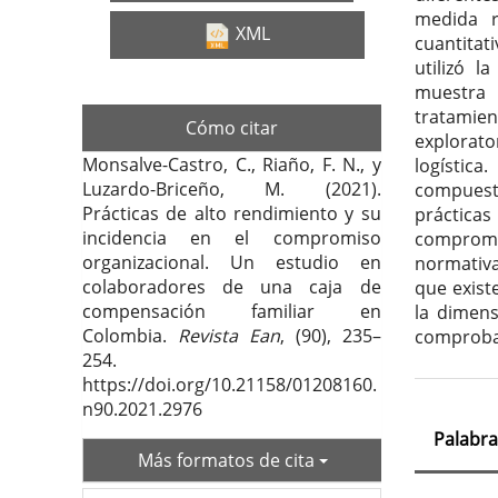
medida r
XML
cuantitat
utilizó 
muestra 
tratamien
Cómo citar
explorato
Monsalve-Castro, C., Riaño, F. N., y
logística
Luzardo-Briceño, M. (2021).
compuesto
Prácticas de alto rendimiento y su
prácticas
incidencia en el compromiso
compromi
organizacional. Un estudio en
normativa
colaboradores de una caja de
que exist
compensación familiar en
la dimens
Colombia.
Revista Ean
, (90), 235–
comprobar
254.
https://doi.org/10.21158/01208160.
n90.2021.2976
Palabra
Más formatos de cita