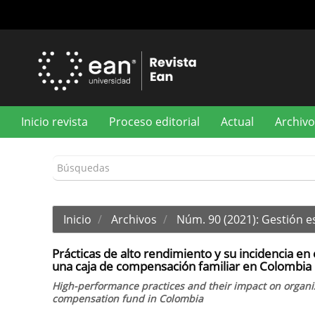
Navegación
principal
Contenido
principal
Barra
lateral
Inicio revista
Proceso editorial
Actual
Archivo
Inicio
Archivos
Núm. 90 (2021): Gestión e
Prácticas de alto rendimiento y su incidencia e
una caja de compensación familiar en Colombia
High-performance practices and their impact on organi
compensation fund in Colombia