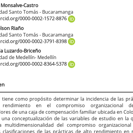
 Monsalve-Castro
tenido
idad Santo Tomás - Bucaramanga
cipal
orcid.org/0000-0002-1572-8876
lson Riaño
idad Santo Tomás - Bucaramanga
culo
orcid.org/0000-0002-3791-8398
a Luzardo-Briceño
dad de Medellín- Medellín
orcid.org/0000-0002-8364-5378
en
lo tiene como propósito determinar la incidencia de las prá
 rendimiento en el compromiso organizacional d
ores de una caja de compensación familiar ubicada en Col
ó una conceptualización de las variables de estudio en la 
la multidimensionalidad del compromiso organizacional
s clasificaciones de las prácticas de alto rendimiento en