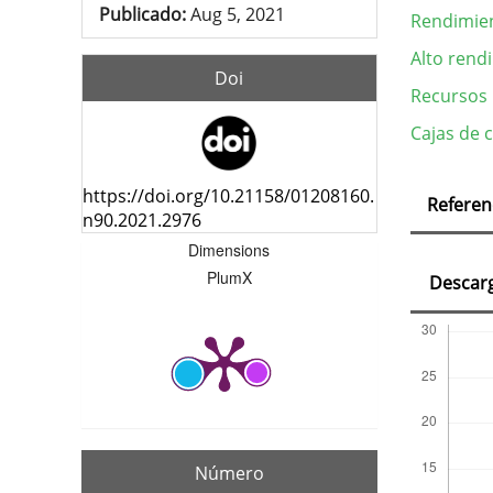
Publicado:
Aug 5, 2021
Rendimien
Alto rend
Doi
Recursos
Cajas de
Deta
https://doi.org/10.21158/01208160.
Referen
del
n90.2021.2976
Dimensions
artí
PlumX
Descar
Número