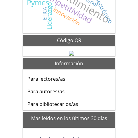
Competitividad
Pymes
Liderazgo
Innovación
ETICA
Código QR
Información
Para lectores/as
Para autores/as
Para bibliotecarios/as
mas_vistos
Más leídos en los últimos 30 días