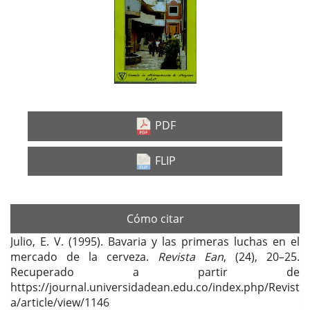
lateral
del
artículo
PDF
FLIP
Cómo citar
Julio, E. V. (1995). Bavaria y las primeras luchas en el
mercado de la cerveza.
Revista Ean
, (24), 20–25.
Recuperado a partir de
https://journal.universidadean.edu.co/index.php/Revist
a/article/view/1146