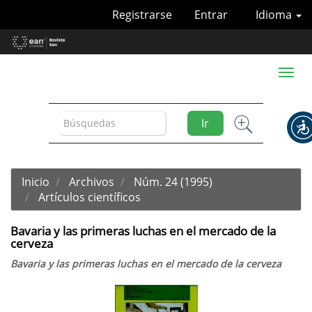
Navegación
Registrarse
Entrar
Idioma
principal
Contenido
principal
Barra
Toggl
lateral
naviga
Ir
Inicio
Archivos
Núm. 24 (1995)
Artículos científicos
Bavaria y las primeras luchas en el mercado de la
cerveza
Bavaria y las primeras luchas en el mercado de la cerveza
Barra