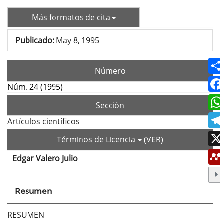
Más formatos de cita
Publicado:
May 8, 1995
Número
Núm. 24 (1995)
Sección
Artículos científicos
Términos de Licencia
(VER)
Edgar Valero Julio
Contenido
principal
Resumen
del
artículo
RESUMEN