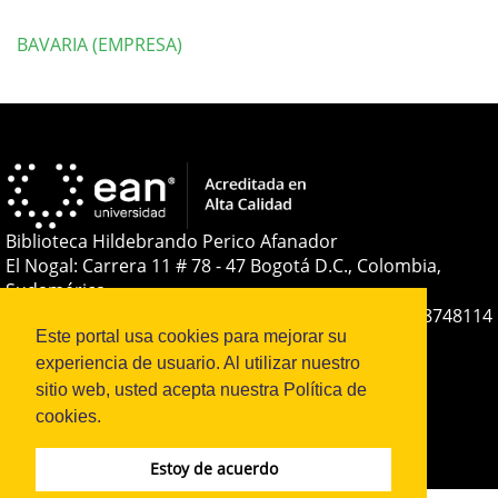
BAVARIA (EMPRESA)
Detalles
del
artículo
Biblioteca Hildebrando Perico Afanador
El Nogal: Carrera 11 # 78 - 47 Bogotá D.C., Colombia,
Sudamérica
Teléfono:
+(57-601) 593 6464 Ext. 2285
+57 316 8748114
Este portal usa cookies para mejorar su
E-mail:
soporteojs@universidadean.edu.co
-
experiencia de usuario. Al utilizar nuestro
biblioteca@universidadean.edu.co
sitio web, usted acepta nuestra Política de
cookies.
Sistema OJS - Metabiblioteca |
Estoy de acuerdo