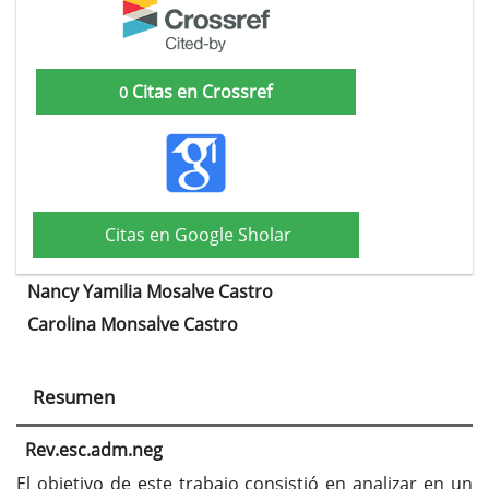
Citas en Crossref
0
Citas en Google Sholar
Nancy Yamilia Mosalve Castro
Contenido
Carolina Monsalve Castro
principal
del
Resumen
artículo
Rev.esc.adm.neg
El objetivo de este trabajo consistió en analizar en un