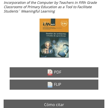
Incorporation of the Computer by Teachers in Fifth Grade
Classrooms of Primary Education as a Tool to Facilitate
Students´ Meaningful Learning
Barra
lateral
del
artículo
PDF
FLIP
Cómo citar