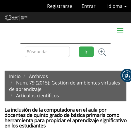
Navegación
Registrarse
Entrar
Idioma
principal
Contenido
principal
Barra
Toggl
lateral
naviga
Ir
Inicio
Archivos
Núm. 79 (2015): Gestión de ambientes virtuales
de aprendizaje
Artículos científicos
La inclusión de la computadora en el aula por
docentes de quinto grado de básica primaria como
herramienta para propiciar el aprendizaje significativo
en los estudiantes