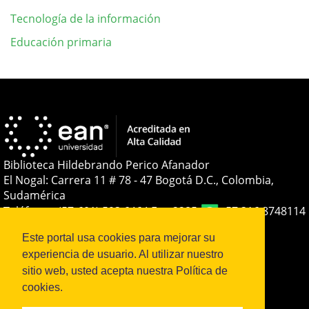
Tecnología de la información
Educación primaria
Detalles
del
artículo
Biblioteca Hildebrando Perico Afanador
El Nogal: Carrera 11 # 78 - 47 Bogotá D.C., Colombia,
Sudamérica
Teléfono:
+(57-601) 593 6464 Ext. 2285
+57 316 8748114
E-mail:
soporteojs@universidadean.edu.co
-
Este portal usa cookies para mejorar su
biblioteca@universidadean.edu.co
experiencia de usuario. Al utilizar nuestro
sitio web, usted acepta nuestra Política de
Sistema OJS - Metabiblioteca |
cookies.