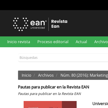
Navegación
principal
Contenido
principal
Barra
lateral
Inicio revista
Proceso editorial
Actual
Archivo
Inicio
Archivos
Núm. 80 (2016): Marketing 
Pautas para publicar en la Revista EAN
Pautas para publicar en la Revista EAN
Universi