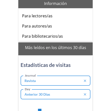
Información
Para lectores/as
Para autores/as
Para bibliotecarios/as
mas_vistos
Más leídos en los últimos 30 días