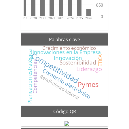
Palabras clave
Crecimiento económico
Innovaciones en la Empresa
Planeación estratégica
Competitividad
Innovación
ETICA
Sostenibilidad
Competencias
Liderazgo
Comercio electrónico
Rendimiento laboral
Pymes
Código QR