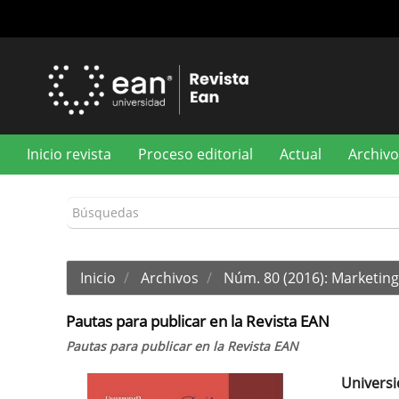
Navegación
principal
Contenido
principal
Barra
lateral
Inicio revista
Proceso editorial
Actual
Archivo
Inicio
Archivos
Núm. 80 (2016): Marketing 
Pautas para publicar en la Revista EAN
Pautas para publicar en la Revista EAN
Universi