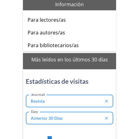
Información
Para lectores/as
Para autores/as
Para bibliotecarios/as
mas_vistos
Más leídos en los últimos 30 días