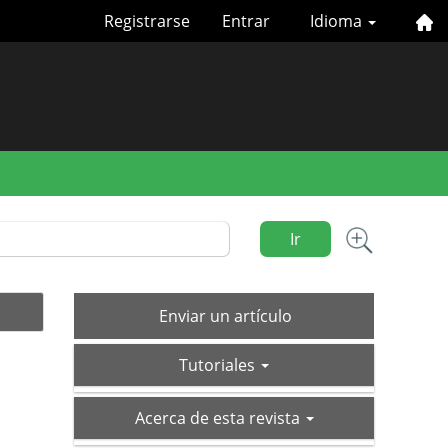
Registrarse
Entrar
Idioma
Ir
Enviar
Enviar un artículo
un
tutoriales
artículo
Tutoriales
acerca-
Acerca de esta revista
de