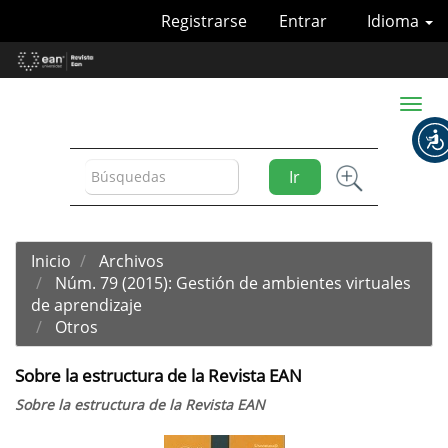
Navegación
Registrarse
Entrar
Idioma
principal
Contenido
principal
Barra
Toggl
lateral
naviga
Ir
Inicio
Archivos
Núm. 79 (2015): Gestión de ambientes virtuales
de aprendizaje
Otros
Sobre la estructura de la Revista EAN
Sobre la estructura de la Revista EAN