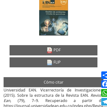
Barra
lateral
del
artículo
PDF
FLIP
Cómo citar
Universidad EAN. Vicerrectoría de Investigaciones.
(2015). Sobre la estructura de la Revista EAN.
Revista
Ean
, (79), 7–9. Recuperado a partir de
https://journal.universidadean.edu.co/index.php/Revist