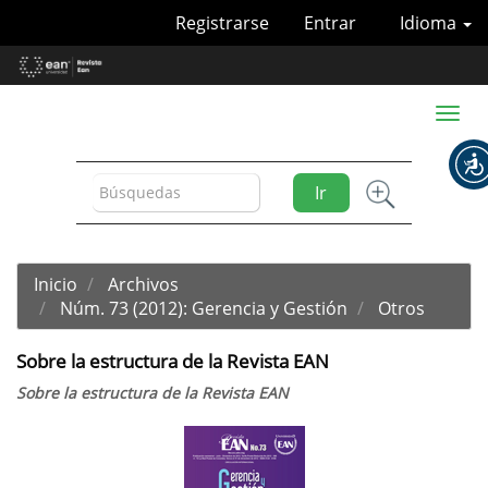
Navegación
Registrarse
Entrar
Idioma
principal
Contenido
principal
Barra
Toggl
lateral
naviga
Ir
Inicio
Archivos
Núm. 73 (2012): Gerencia y Gestión
Otros
Sobre la estructura de la Revista EAN
Sobre la estructura de la Revista EAN
Barra