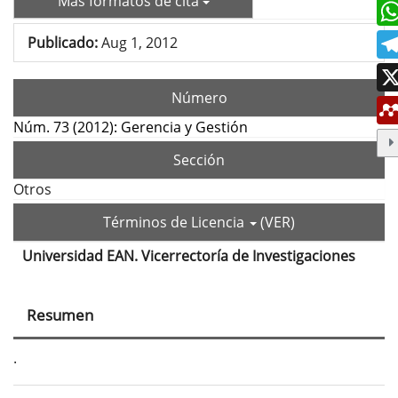
Más formatos de cita
Publicado:
Aug 1, 2012
Número
Núm. 73 (2012): Gerencia y Gestión
Sección
Otros
Términos de Licencia
(VER)
Universidad EAN. Vicerrectoría de Investigaciones
Contenido
principal
Resumen
del
artículo
.