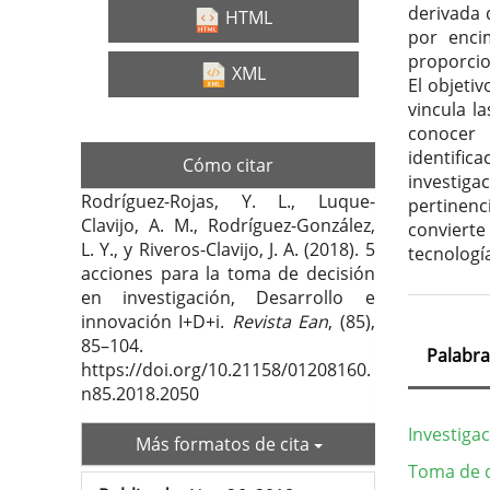
derivada 
HTML
por enci
proporcio
XML
El objeti
vincula l
conocer 
identific
Cómo citar
investiga
Rodríguez-Rojas, Y. L., Luque-
pertinenci
Clavijo, A. M., Rodríguez-González,
convierte
L. Y., y Riveros-Clavijo, J. A. (2018). 5
tecnología
acciones para la toma de decisión
en investigación, Desarrollo e
innovación I+D+i.
Revista Ean
, (85),
85–104.
Palabra
https://doi.org/10.21158/01208160.
n85.2018.2050
Investigac
Más formatos de cita
Toma de d