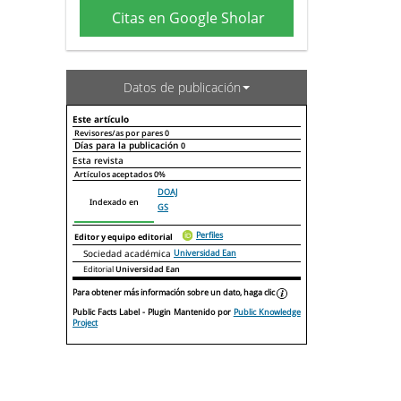
Citas en Google Sholar
Datos de publicación
Este artículo
Revisores/as por pares
0
Días para la publicación
0
Declaraciones de autoría
Este artículo
Otros artículos
Esta revista
Artículos aceptados
0%
DOAJ
Indexado en
GS
Perfiles
Editor y equipo editorial
Sociedad académica
Universidad Ean
Editorial
Universidad Ean
Para obtener más información sobre un dato, haga clic
Public Facts Label
- Plugin Mantenido por
Public Knowledge
Project