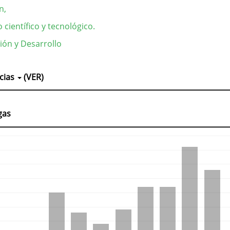
n,
 científico y tecnológico.
ión y Desarrollo
lles
cias
(VER)
culo
gas