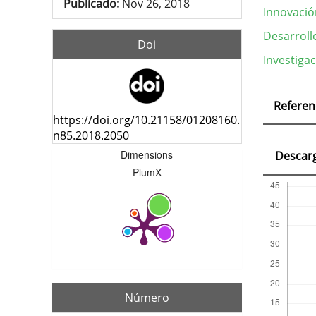
Publicado:
Nov 26, 2018
Innovació
Desarrollo
Doi
Investigac
Deta
Referen
del
https://doi.org/10.21158/01208160.
n85.2018.2050
artí
Dimensions
Descar
PlumX
Número