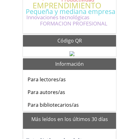
EMPRENDIMIENTO
Pequeña y mediana empresa
Innovaciones tecnológicas
FORMACION PROFESIONAL
Código QR
Información
Para lectores/as
Para autores/as
Para bibliotecarios/as
mas_vistos
Más leídos en los últimos 30 días