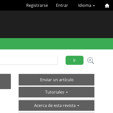
Registrarse
Entrar
Idioma
Ir
Enviar
Enviar un artículo
un
tutoriales
artículo
Tutoriales
acerca-
Acerca de esta revista
de