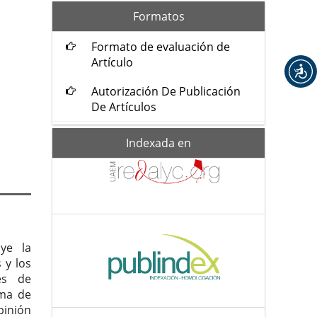
formatos
Formatos
Formato de evaluación de
Artículo
Autorización De Publicación
De Artículos
Indexada-
Indexada en
de
uye la
 y los
es de
oma de
pinión