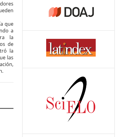
adores
pueden
ía que
ando a
ra la
pos de
tró la
ue las
ación,
n.