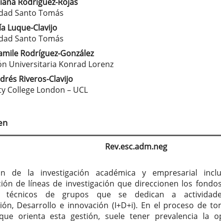
liana Rodríguez-Rojas
tenido
idad Santo Tomás
cipal
a Luque-Clavijo
idad Santo Tomás
Yamile Rodríguez-González
culo
n Universitaria Konrad Lorenz
ndrés Riveros-Clavijo
ty College London – UCL
en
Rev.esc.adm.neg
ón de la investigación académica y empresarial incl
ación de líneas de investigación que direccionen los fondos
os técnicos de grupos que se dedican a actividad
ción, Desarrollo e innovación (I+D+i). En el proceso de t
que orienta esta gestión, suele tener prevalencia la o